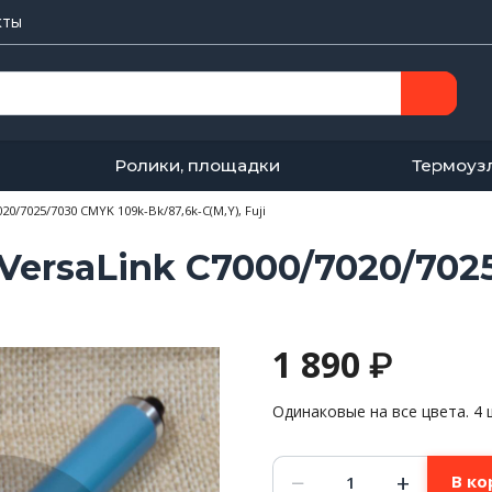
кты
Ролики, площадки
Термоуз
0/7025/7030 CMYK 109k-Bk/87,6k-C(M,Y), Fuji
ersaLink C7000/7020/702
1 890
₽
Одинаковые на все цвета. 4 
Количество
−
+
В ко
товара