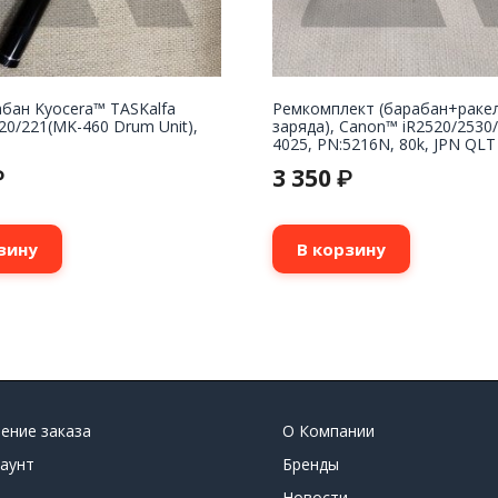
бан Kyocera™ TASKalfa
Ремкомплект (барабан+раке
20/221(MK-460 Drum Unit),
заряда), Canon™ iR2520/2530
4025, PN:5216N, 80k, JPN QLT
3 350
₽
₽
зину
В корзину
ение заказа
О Компании
аунт
Бренды
Новости