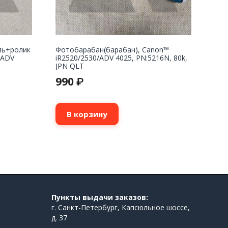
ль+ролик
Фотобарабан(барабан), Canon™
/ADV
iR2520/2530/ADV 4025, PN:5216N, 80k,
JPN QLT
990
₽
В корзину
Пункты выдачи заказов:
г. Санкт-Петербург, Капсюльное шоссе,
д. 37