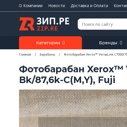
О Компании
Новости
Доставка и Оплата
Конта
Поиск:
Категории
Бренды
Главная
/
Барабаны
/
Фотобарабан Xerox™ VersaLink C7000/702
Фотобарабан Xerox™ V
Bk/87,6k-C(M,Y), Fuji