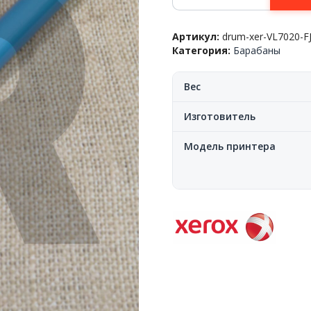
Фотобарабан
Xerox™
Артикул:
drum-xer-VL7020-F
VersaLink
Категория:
Барабаны
C7000/7020/7025/7030
CMYK
109k-
Вес
Bk/87,6k-
C(M,Y),
Изготовитель
Fuji
Модель принтера