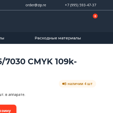
order@zip.re
+7 (995) 593-47-37
0
лы
Расходные материалы
5/7030 CMYK 109k-
В наличии 4 шт
шт. в аппарате.
рзину