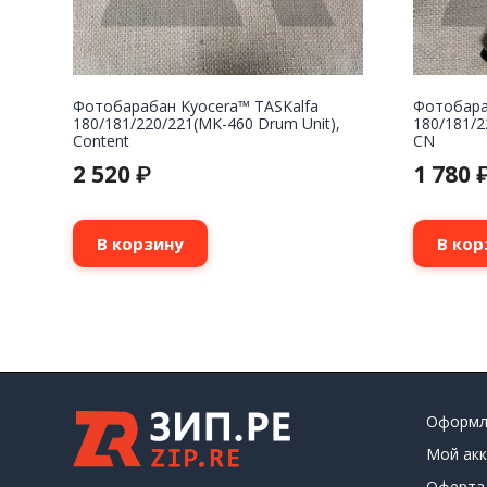
Фотобарабан Kyocera™ TASKalfa
Фотобара
180/181/220/221(MK-460 Drum Unit),
180/181/2
Content
CN
2 520
1 780
₽
В корзину
В кор
Оформл
Мой акк
Оферта