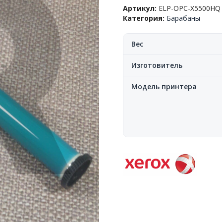
Xerox™
Артикул:
ELP-OPC-X5500HQ
Phaser
Категория:
Барабаны
5500/5550/WC
Pro123/M118/5222/5225/5330
ELP
Вес
HQ
Изготовитель
Модель принтера