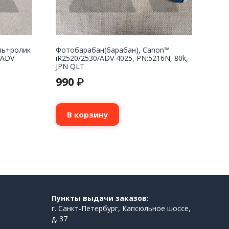
ль+ролик
Фотобарабан(барабан), Canon™
/ADV
iR2520/2530/ADV 4025, PN:5216N, 80k,
JPN QLT
990
₽
В корзину
Пункты выдачи заказов:
г. Санкт-Петербург, Капсюльное шоссе,
д. 37