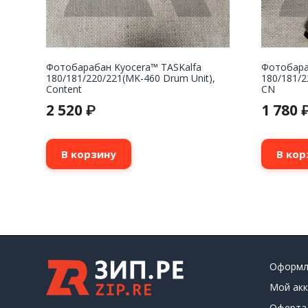
Фотобарабан Kyocera™ TASKalfa
Фотобара
180/181/220/221(MK-460 Drum Unit),
180/181/2
Content
CN
2 520
1 780
₽
В корзину
В кор
Оформл
Мой акк
Оферта