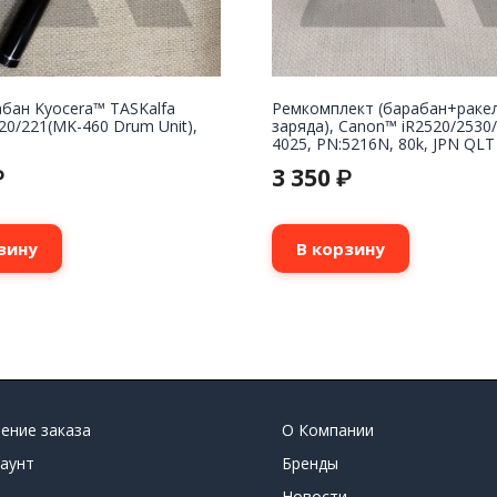
бан Kyocera™ TASKalfa
Ремкомплект (барабан+раке
20/221(MK-460 Drum Unit),
заряда), Canon™ iR2520/2530
4025, PN:5216N, 80k, JPN QLT
3 350
₽
₽
зину
В корзину
ение заказа
О Компании
аунт
Бренды
Новости