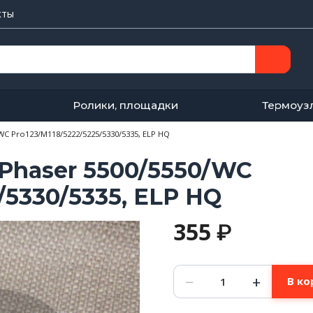
кты
Ролики, площадки
Термоуз
C Pro123/M118/5222/5225/5330/5335, ELP HQ
Phaser 5500/5550/WC
/5330/5335, ELP HQ
355
₽
Количество
−
+
В ко
товара
Фотобарабан