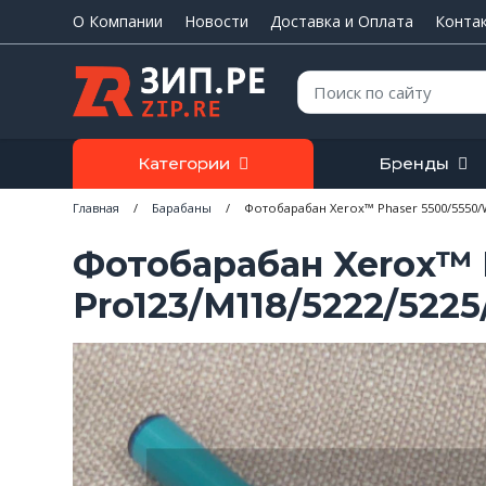
О Компании
Новости
Доставка и Оплата
Конта
Поиск:
Категории
Бренды
Главная
/
Барабаны
/
Фотобарабан Xerox™ Phaser 5500/5550/W
Фотобарабан Xerox™ 
Pro123/M118/5222/5225