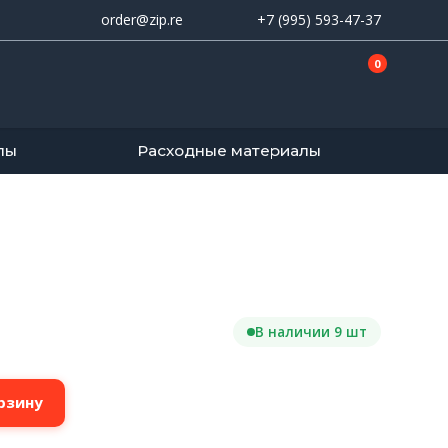
order@zip.re
+7 (995) 593-47-37
0
лы
Расходные материалы
В наличии 9 шт
рзину