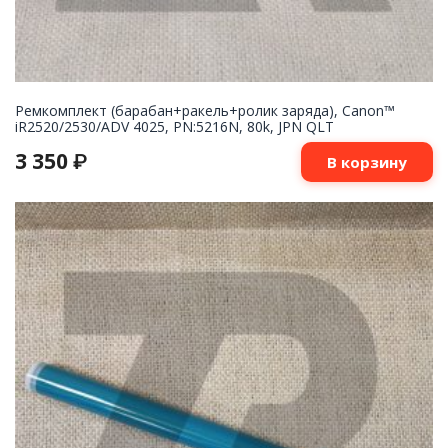
Ремкомплект (барабан+ракель+ролик заряда), Canon™
iR2520/2530/ADV 4025, PN:5216N, 80k, JPN QLT
3 350
₽
В корзину