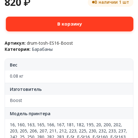
820
₽
В наличии 1 шт
Количество
В корзину
товара
Фотобарабан,
Toshiba¯
Артикул:
drum-tosh-ES16-Boost
E-
Категория:
Барабаны
Studio
16/20/25/160/163/165/166/167/181/182/195/200(OD-
1600/OD1600),
Вес
Boost
0.08 кг
Изготовитель
Boost
Модель принтера
16
,
160
,
163
,
165
,
166
,
167
,
181
,
182
,
195
,
20
,
200
,
202
,
203
,
205
,
206
,
207
,
211
,
212
,
223
,
225
,
230
,
232
,
233
,
237
,
242
,
25
,
250
,
280
,
282
,
283
,
E-St
,
E-St16
,
E-St160
,
E-St163
,