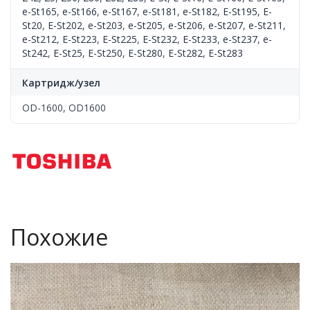
e-St165
,
e-St166
,
e-St167
,
e-St181
,
e-St182
,
E-St195
,
E-
St20
,
E-St202
,
e-St203
,
e-St205
,
e-St206
,
e-St207
,
e-St211
,
e-St212
,
E-St223
,
E-St225
,
E-St232
,
E-St233
,
e-St237
,
e-
St242
,
E-St25
,
E-St250
,
E-St280
,
E-St282
,
E-St283
Картридж/узел
OD-1600, OD1600
Похожие