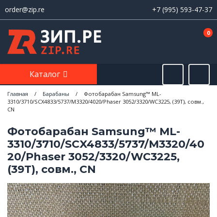
order@zip.re
+7 (995) 593-47-37
0
Каталог
Главная
/
Барабаны
/
Фотобарабан Samsung™ ML-
3310/3710/SCX4833/5737/M3320/4020/Phaser 3052/3320/WC3225, (39T), совм.,
CN
Фотобарабан Samsung™ ML-
3310/3710/SCX4833/5737/M3320/40
20/Phaser 3052/3320/WC3225,
(39T), совм., CN