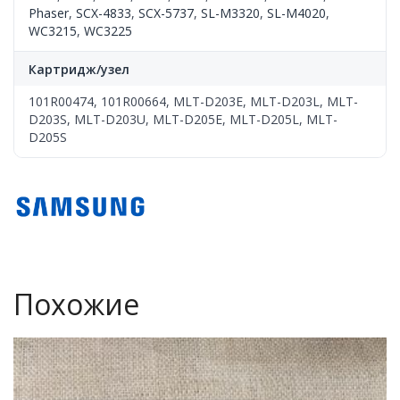
Phaser
,
SCX-4833
,
SCX-5737
,
SL-M3320
,
SL-M4020
,
WC3215
,
WC3225
Картридж/узел
101R00474, 101R00664, MLT-D203E, MLT-D203L, MLT-
D203S, MLT-D203U, MLT-D205E, MLT-D205L, MLT-
D205S
Похожие