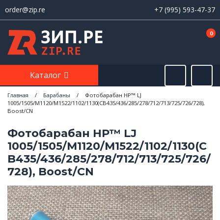
order@zip.re
+7 (995) 593-47-37
0
Каталог
Главная
/
Барабаны
/
Фотобарабан НР™ LJ
1005/1505/M1120/M1522/1102/1130(CB435/436/285/278/712/713/725/726/728),
Boost/CN
Фотобарабан НР™ LJ
1005/1505/M1120/M1522/1102/1130(C
B435/436/285/278/712/713/725/726/
728), Boost/CN