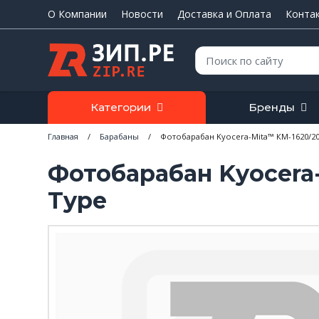
О Компании
Новости
Доставка и Оплата
Конта
Поиск:
Категории
Бренды
Главная
/
Барабаны
/
Фотобарабан Kyocera-Mita™ КМ-1620/202
Фотобарабан Kyocera-
Type