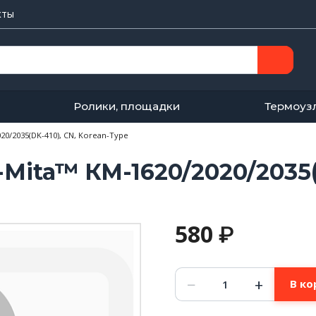
кты
Ролики, площадки
Термоуз
0/2035(DK-410), CN, Korean-Type
Mita™ КМ-1620/2020/2035(D
580
₽
Количество
−
+
В ко
товара
Фотобарабан