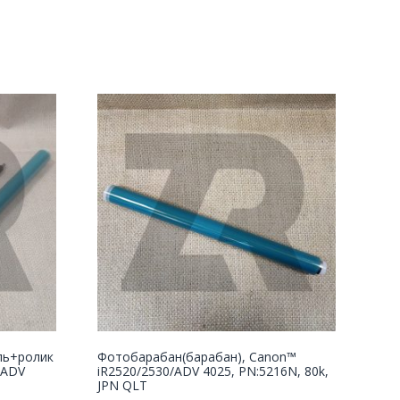
ль+ролик
Фотобарабан(барабан), Canon™
/ADV
iR2520/2530/ADV 4025, PN:5216N, 80k,
JPN QLT