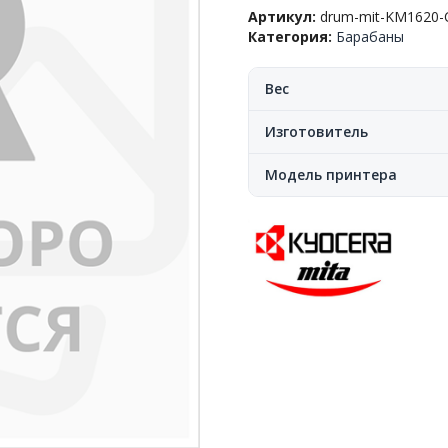
Kyocera-
Артикул:
drum-mit-KM1620
Mita™
Категория:
Барабаны
КМ-1620/2020/2035(DK-
410),
CN,
Вес
Korean-
Type
Изготовитель
Модель принтера