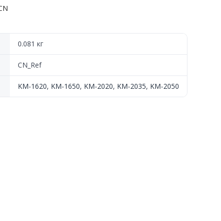
-CN
0.081 кг
CN_Ref
KM-1620
,
KM-1650
,
KM-2020
,
KM-2035
,
KM-2050