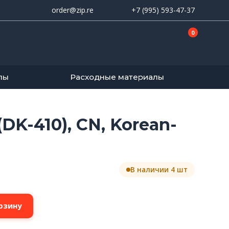
order@zip.re
+7 (995) 593-47-37
0
лы
Расходные материалы
K-410), CN, Korean-
В наличии 4 шт
рзину