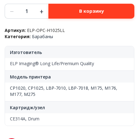
Количество
−
+
В корзину
товара
Фотобарабан
HP™
Артикул:
ELP-OPC-H1025LL
CLJ
Категория:
Барабаны
1025,
PQ/ELP
Long
Изготовитель
Life
ELP Imaging® Long Life/Premium Quality
Модель принтера
CP1020
,
CP1025
,
LBP-7010
,
LBP-7018
,
M175
,
M176
,
M177
,
M275
Картридж/узел
CE314A, Drum