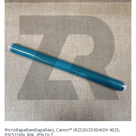
Фотобарабан(барабан), Canon™ iR2520/2530/ADV 4025,
PN:5216N, 80k, JPN QLT