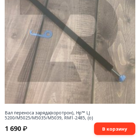
Вал переноса заряда(коротрон), Hp™ LJ
5200/M5025/M5035/M5039, RM1-2485, (о)
1 690
₽
В корзину