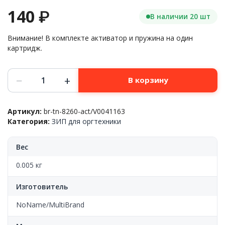
140
₽
В наличии 20 шт
Внимание! В комплекте активатор и пружина на один
картридж.
Количество
−
+
В корзину
товара
Флажок
сброса
Артикул:
br-tn-8260-act/V0041163
счетчика
Категория:
ЗИП для оргтехники
тонер-
картриджа,
с
Вес
пружиной,
C/M/Y/K,
0.005 кг
Brother™
HL-
Изготовитель
L8260/MFC-
L6900(TN-
NoName/MultiBrand
423),
CN