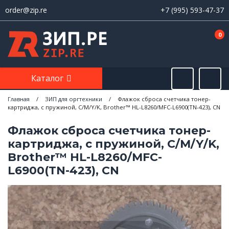
order@zip.re
+7 (995) 593-47-37
0
Каталог
Главная
/
ЗИП для оргтехники
/
Флажок сброса счетчика тонер-
картриджа, с пружиной, C/M/Y/K, Brother™ HL-L8260/MFC-L6900(TN-423), CN
Флажок сброса счетчика тонер-
картриджа, с пружиной, C/M/Y/K,
Brother™ HL-L8260/MFC-
L6900(TN-423), CN