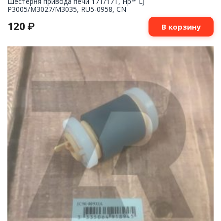
Шестерня привода печи 17T/17T, Hp™ LJ
P3005/M3027/M3035, RU5-0958, CN
120
₽
В корзину