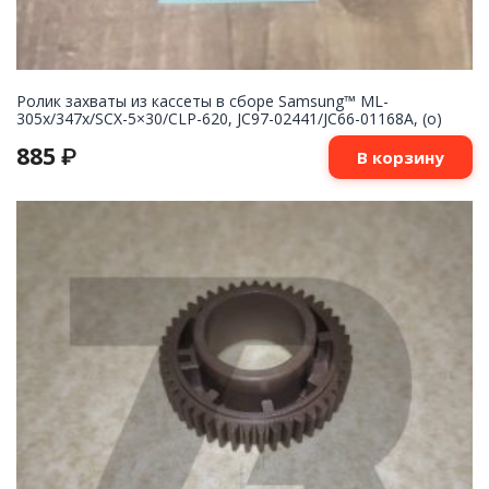
Ролик захваты из кассеты в сборе Samsung™ ML-
305x/347x/SCX-5×30/CLP-620, JC97-02441/JC66-01168A, (o)
885
₽
В корзину