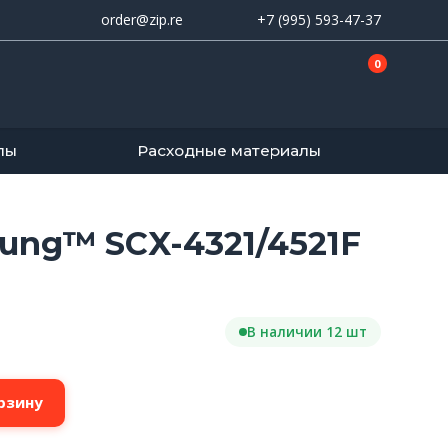
order@zip.re
+7 (995) 593-47-37
0
лы
Расходные материалы
ung™ SCX-4321/4521F
В наличии 12 шт
рзину