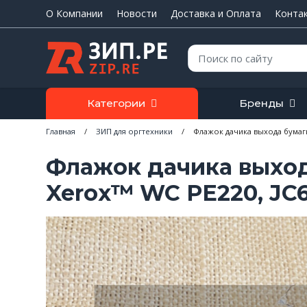
О Компании
Новости
Доставка и Оплата
Конта
Поиск:
Категории
Бренды
Главная
/
ЗИП для оргтехники
/
Флажок дачика выхода бумаги
Флажок дачика выход
Xerox™ WC PE220, JC