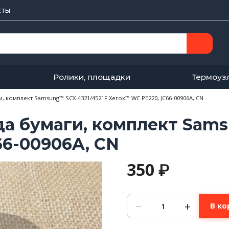
кты
Ролики, площадки
Термоуз
, комплект Samsung™ SCX-4321/4521F Xerox™ WC PE220, JC66-00906A, CN
а бумаги, комплект Sams
66-00906A, CN
350
₽
Количество
−
+
В ко
товара
Флажок