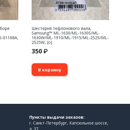
сборе
Шестерня тефлонового вала,
Samsung™ ML-1630/ML-1630S/ML-
6-01168A,
1630W/ML-1910/ML-1915/ML-2525/ML-
2525W, (о)
350
₽
В корзину
Пункты выдачи заказов:
г. Санкт-Петербург, Капсюльное шоссе,
д. 37