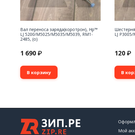
Вал переноса заряда(коротрон), Hp™
Шестерня
LJ 5200/M5025/M5035/M5039, RM1-
LJ P3005/
2485, (о)
1 690
120
₽
₽
В корзину
В кор
Оформл
Мой акк