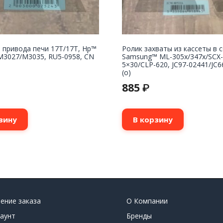
 привода печи 17T/17T, Hp™
Ролик захваты из кассеты в 
M3027/M3035, RU5-0958, CN
Samsung™ ML-305x/347x/SCX-
5×30/CLP-620, JC97-02441/JC6
(o)
885
₽
зину
В корзину
ение заказа
О Компании
аунт
Бренды