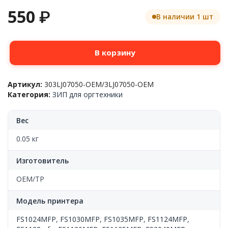
550
₽
В наличии 1 шт
Количество
В корзину
товара
Флажок
(активатор)
Артикул:
303LJ07050-OEM/3LJ07050-OEM
наличия
Категория:
ЗИП для оргтехники
оригинала
в
ADF
Вес
Kyocera-
Mita™
0.05 кг
FS1030MFP/FS3040MFP,
303LJ07050,
Изготовитель
OEM
OEM/TP
Модель принтера
FS1024MFP
,
FS1030MFP
,
FS1035MFP
,
FS1124MFP
,