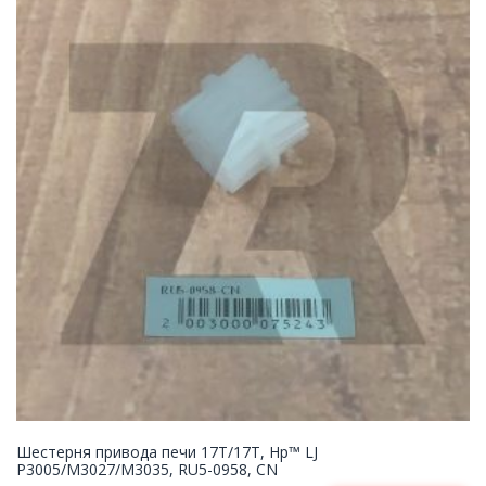
Шестерня привода печи 17T/17T, Hp™ LJ
P3005/M3027/M3035, RU5-0958, CN