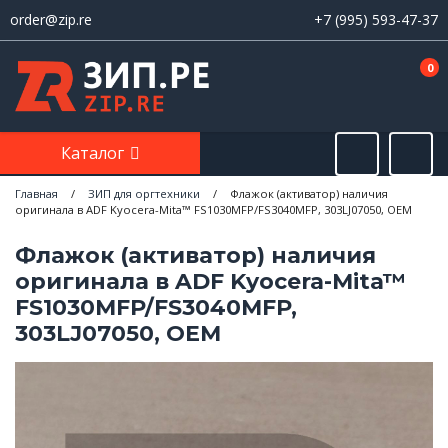
order@zip.re
+7 (995) 593-47-37
0
Каталог
Главная
/
ЗИП для оргтехники
/
Флажок (активатор) наличия
оригинала в ADF Kyocera-Mita™ FS1030MFP/FS3040MFP, 303LJ07050, OEM
Флажок (активатор) наличия
оригинала в ADF Kyocera-Mita™
FS1030MFP/FS3040MFP,
303LJ07050, OEM