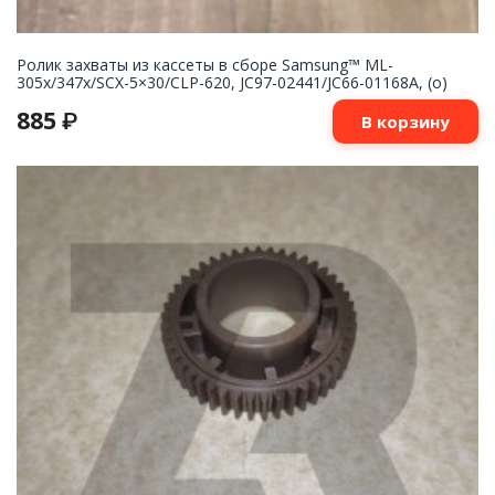
Ролик захваты из кассеты в сборе Samsung™ ML-
305x/347x/SCX-5×30/CLP-620, JC97-02441/JC66-01168A, (o)
885
₽
В корзину