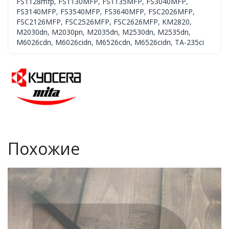
FS1128mfp
,
FS1130MFP
,
FS1135MFP
,
FS3040MFP
,
FS3140MFP
,
FS3540MFP
,
FS3640MFP
,
FSC2026MFP
,
FSC2126MFP
,
FSC2526MFP
,
FSC2626MFP
,
KM2820
,
M2030dn
,
M2030pn
,
M2035dn
,
M2530dn
,
M2535dn
,
M6026cdn
,
M6026cidn
,
M6526cdn
,
M6526cidn
,
TA-235ci
Похожие