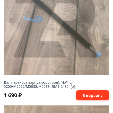
Вал переноса заряда(коротрон), Hp™ LJ
5200/M5025/M5035/M5039, RM1-2485, (о)
1 690
₽
В корзину