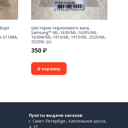
сборе
Шестерня тефлонового вала,
Samsung™ ML-1630/ML-1630S/ML-
6-01168A,
1630W/ML-1910/ML-1915/ML-2525/ML-
2525W, (о)
350
₽
В корзину
Пункты выдачи заказов:
г. Санкт-Петербург, Капсюльное шоссе,
д. 37