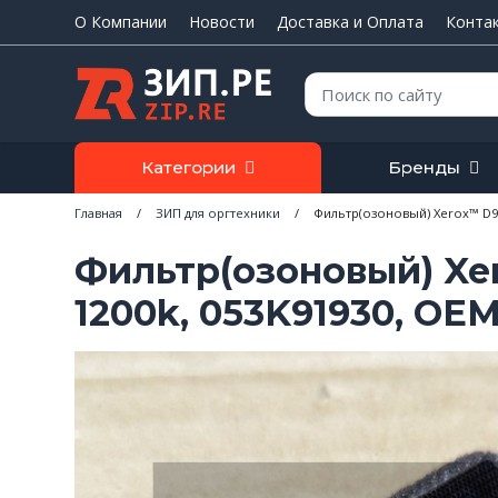
О Компании
Новости
Доставка и Оплата
Конта
Поиск:
Категории
Бренды
Главная
/
ЗИП для оргтехники
/
Фильтр(озоновый) Xerox™ D95/
Фильтр(озоновый) Xer
1200k, 053K91930, OE