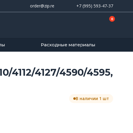
order@zip.re
+7 (995) 593-47-37
0
лы
Расходные материалы
/4112/4127/4590/4595,
В наличии 1 шт