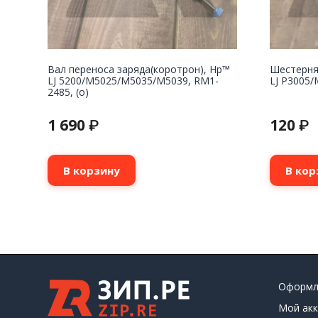
Вал переноса заряда(коротрон), Hp™
Шестерня
LJ 5200/M5025/M5035/M5039, RM1-
LJ P3005/
2485, (о)
1 690
120
₽
₽
В корзину
В кор
Оформл
Мой акк