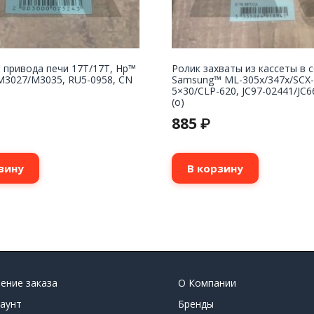
 привода печи 17T/17T, Hp™
Ролик захваты из кассеты в 
M3027/M3035, RU5-0958, CN
Samsung™ ML-305x/347x/SCX-
5×30/CLP-620, JC97-02441/JC6
(o)
885
₽
зину
В корзину
ение заказа
О Компании
аунт
Бренды