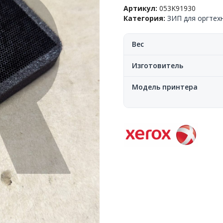
Артикул:
053K91930
D95/D110/D125/WC
Категория:
ЗИП для оргтех
4110/4112/4127/4590/4595,
1200k,
053K91930,
Вес
OEM
Изготовитель
Модель принтера