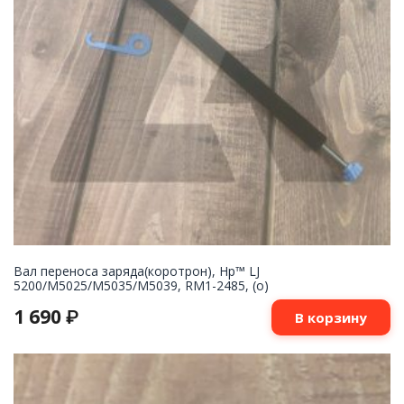
Вал переноса заряда(коротрон), Hp™ LJ
5200/M5025/M5035/M5039, RM1-2485, (о)
1 690
₽
В корзину