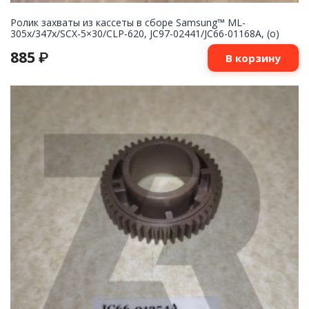
Ролик захваты из кассеты в сборе Samsung™ ML-
305x/347x/SCX-5×30/CLP-620, JC97-02441/JC66-01168A, (o)
885
₽
В корзину