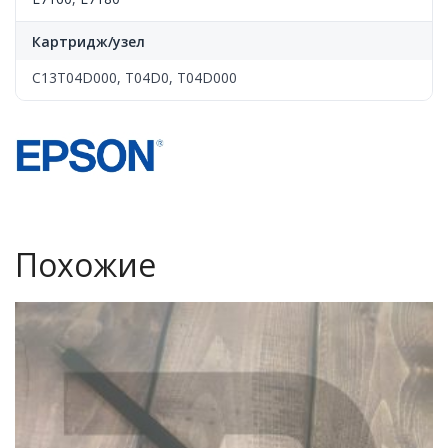
Картридж/узел
C13T04D000, T04D0, T04D000
Похожие