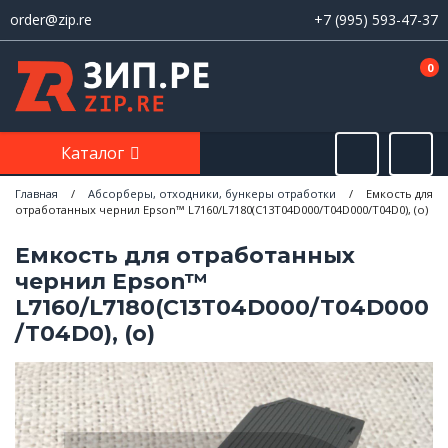
order@zip.re
+7 (995) 593-47-37
0
Каталог
Главная
/
Абсорберы, отходники, бункеры отработки
/
Емкость для
отработанных чернил Epson™ L7160/L7180(C13T04D000/T04D000/T04D0), (o)
Емкость для отработанных
чернил Epson™
L7160/L7180(C13T04D000/T04D000
/T04D0), (o)