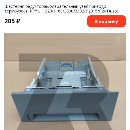
Шестерня редуктора(колебательный узел приводо
термоузла) HP™ LJ 1320/1160/3390/3392/P2015/P2014, (о)
205
₽
В корзину