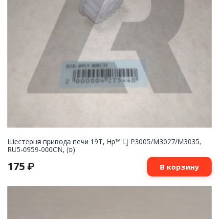
Шестерня привода печи 19T, Hp™ LJ P3005/M3027/M3035,
RU5-0959-000CN, (о)
175
₽
В корзину