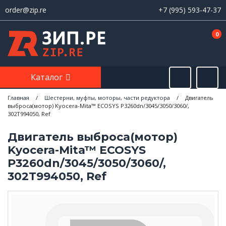
order@zip.re
+7 (995) 593-47-37
0
Каталог
Главная
/
Шестерни, муфты, моторы, части редуктора
/
Двигатель
выброса(мотор) Kyocera-Mita™ ECOSYS P3260dn/3045/3050/3060/,
302T994050, Ref
Двигатель выброса(мотор)
Kyocera-Mita™ ECOSYS
P3260dn/3045/3050/3060/,
302T994050, Ref