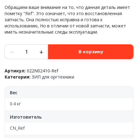
Обращаем ваше внимание на то, что данная деталь имеет
пометку "
Ref
". Это означает, что это восстановленная
запчасть. Она полностью исправна и готова к
использованию, Но в отличии от новой запчасти, может
иметь незначительные следы эксплуатации.
Количество
−
+
В корзину
товара
Дуплекс
в
Артикул:
022N02410-Ref
сборе,
Категория:
ЗИП для оргтехники
Xerox™
WC-
3210/WC-
Вес
3220,
022N02410,
0.4 кг
Ref
Изготовитель
CN_Ref