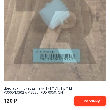
Шестерня привода печи 17T/17T, Hp™ LJ
P3005/M3027/M3035, RU5-0958, CN
120
₽
В корзину