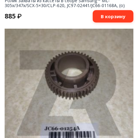
Ролик захваты из кассеты в сборе Samsung™ ML-
305x/347x/SCX-5×30/CLP-620, JC97-02441/JC66-01168A, (o)
885
₽
В корзину