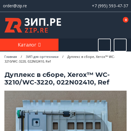
order@zip.re
+7 (995) 593-47-37
0
Каталог
Главная
/
ЗИП для оргтехники
/
Дуплекс в сборе, Xerox™ WC-
3210/WC-3220, 022N02410, Ref
Дуплекс в сборе, Xerox™ WC-
3210/WC-3220, 022N02410, Ref