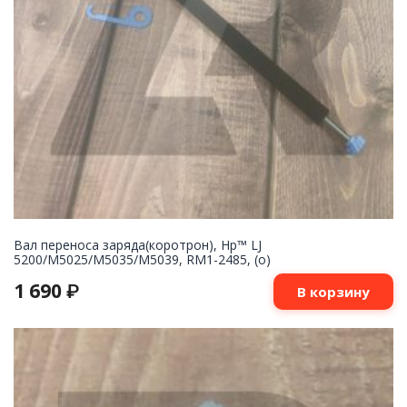
Вал переноса заряда(коротрон), Hp™ LJ
5200/M5025/M5035/M5039, RM1-2485, (о)
1 690
₽
В корзину