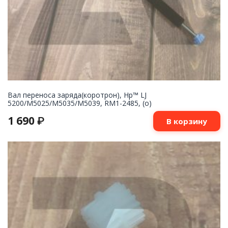
Вал переноса заряда(коротрон), Hp™ LJ
5200/M5025/M5035/M5039, RM1-2485, (о)
1 690
₽
В корзину