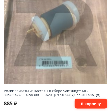
Ролик захваты из кассеты в сборе Samsung™ ML-
305x/347x/SCX-5×30/CLP-620, JC97-02441/JC66-01168A, (o)
885
₽
В корзину