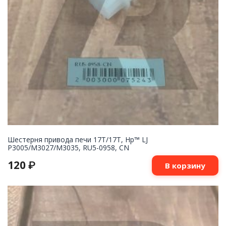
Шестерня привода печи 17T/17T, Hp™ LJ
P3005/M3027/M3035, RU5-0958, CN
120
₽
В корзину