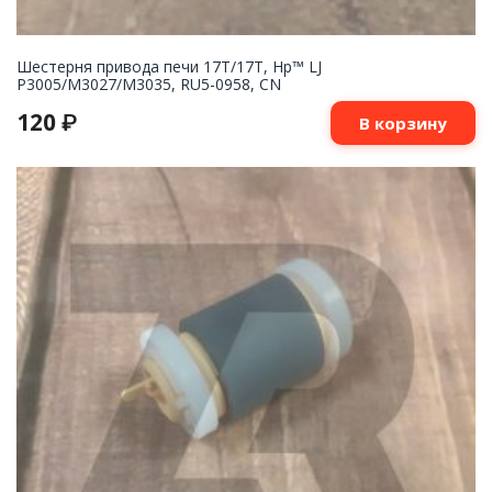
Шестерня привода печи 17T/17T, Hp™ LJ
P3005/M3027/M3035, RU5-0958, CN
120
₽
В корзину