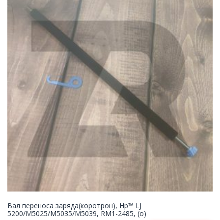
Вал переноса заряда(коротрон), Hp™ LJ
5200/M5025/M5035/M5039, RM1-2485, (о)