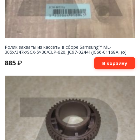
Ролик захваты из кассеты в сборе Samsung™ ML-
305x/347x/SCX-5×30/CLP-620, JC97-02441/JC66-01168A, (o)
885
₽
В корзину