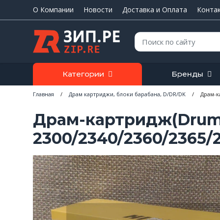
О Компании
Новости
Доставка и Оплата
Конта
Поиск:
Категории
Бренды
Главная
/
Драм картриджи, блоки барабана, D/DR/DK
/
Драм-к
Драм-картридж(Drum)
2300/2340/2360/2365/2