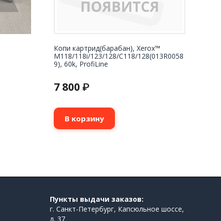
Копи картрид(барабан), Xerox™
M118/118i/123/128/C118/128(013R0058
9), 60k, ProfiLine
7 800
₽
В корзину
Пункты выдачи заказов:
г. Санкт-Петербург, Капсюльное шоссе,
д. 37