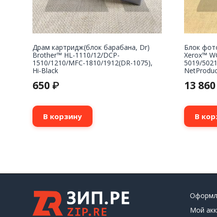
Драм картридж(блок барабана, Dr)
Блок фот
Brother™ HL-1110/12/DCP-
Xerox™ W
1510/1210/MFC-1810/1912(DR-1075),
5019/5021
Hi-Black
NetProduc
650
13 86
₽
В корзину
В кор
Оформл
Мой акк