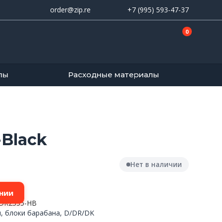
order@zip.re
+7 (995) 593-47-37
0
лы
Расходные материалы
-Black
Нет в наличии
нии
-DR2335-HB
, блоки барабана, D/DR/DK