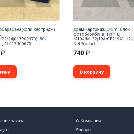
обарабана(копи-картридж)
Драм-картридж(Drum, блок
C
фотобарабана) Нp™ LJ
/22/24(013R00670), 80k,
M104/M132(19A/CF219A), 12k,
t, N-013R00670
NetProduct
0
740
₽
₽
зину
В корзину
ение заказа
О Компании
аунт
Бренды