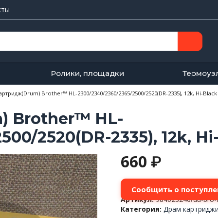
кты
Ролики, площадки
Термоуз
артридж(Drum) Brother™ HL-2300/2340/2360/2365/2500/2520(DR-2335), 12k, Hi-Black
 Brother™ HL-
500/2520(DR-2335), 12k, Hi
660
₽
Сообщить о поступле
Артикул:
984023240/du-bro
Категория:
Драм картриджи