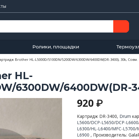
кты
Ролики, площадки
Термоуз
артридж Brother HL-L5000D/5100DN/5200DW/6300DW/6400DW(DR-3400), 30k, Совм.
er HL-
W/6300DW/6400DW(DR-340
920
₽
Картридж DR-3400,
Drum
ка
L5600
/
DCP-L5650
/
DCP-L6600
L6300
/
HL-L6400
/
MFC-L5700
/
L6900
, Производитель: Gala