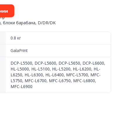
нии
omp
, блоки барабана, D/DR/DK
0.8 кг
GalaPrint
DCP-L5500
,
DCP-L5600
,
DCP-L5650
,
DCP-L6600
,
HL-L5000
,
HL-L5100
,
HL-L5200
,
HL-L6200
,
HL-
L6250
,
HL-L6300
,
HL-L6400
,
MFC-L5700
,
MFC-
L5750
,
MFC-L6700
,
MFC-L6750
,
MFC-L6800
,
MFC-L6900