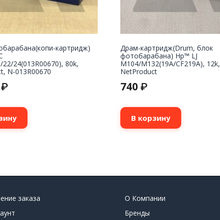
обарабана(копи-картридж)
Драм-картридж(Drum, блок
C
фотобарабана) Нp™ LJ
/22/24(013R00670), 80k,
M104/M132(19A/CF219A), 12k,
t, N-013R00670
NetProduct
0
740
₽
₽
зину
В корзину
ение заказа
О Компании
аунт
Бренды