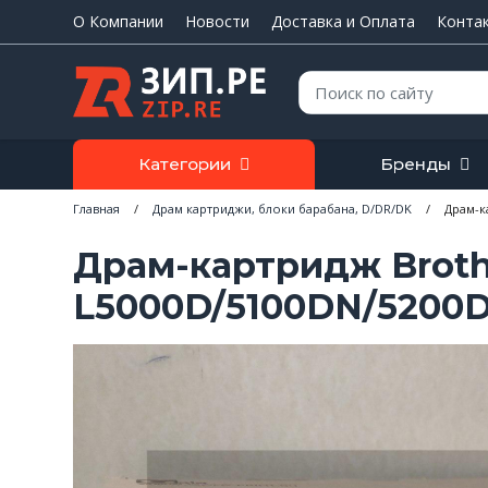
О Компании
Новости
Доставка и Оплата
Конта
Поиск:
Категории
Бренды
Главная
/
Драм картриджи, блоки барабана, D/DR/DK
/
Драм-к
Драм-картридж Broth
L5000D/5100DN/5200D