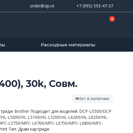
order@zip.re
+7 (995) 593-47-37
0
лы
Расходные материалы
0), 30k, Совм.
Нет в наличии
ртридж
Brother
Подходит для моделей:
DCP-L5500
/
DCP-
/
HL-L5000
/
HL-L5100
/
HL-L5200
/
HL-L6200
/
HL-L6250
/
HL-
MFC-L5750
/
MFC-L6700
/
MFC-L6750
/
MFC-L6800
/
MFC-
Print Тип: Драм картридж