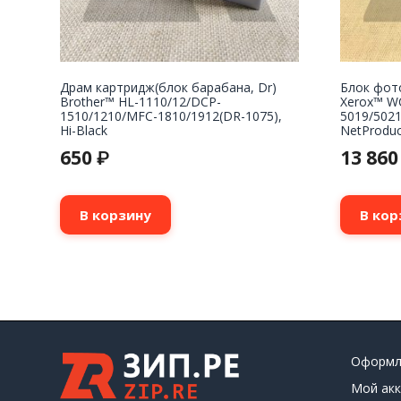
Драм картридж(блок барабана, Dr)
Блок фот
Brother™ HL-1110/12/DCP-
Xerox™ W
1510/1210/MFC-1810/1912(DR-1075),
5019/5021
Hi-Black
NetProduc
650
13 86
₽
В корзину
В кор
Оформл
Мой акк