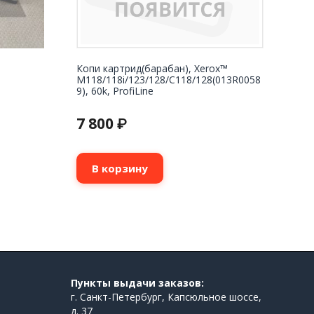
Копи картрид(барабан), Xerox™
M118/118i/123/128/C118/128(013R0058
9), 60k, ProfiLine
7 800
₽
В корзину
Пункты выдачи заказов:
г. Санкт-Петербург, Капсюльное шоссе,
д. 37