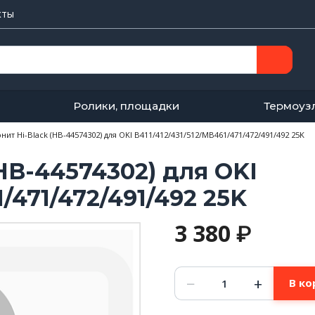
кты
Ролики, площадки
Термоуз
ит Hi-Black (HB-44574302) для OKI B411/412/431/512/MB461/471/472/491/492 25K
HB-44574302) для OKI
1/471/472/491/492 25K
3 380
₽
Количество
−
+
В ко
товара
Драм-