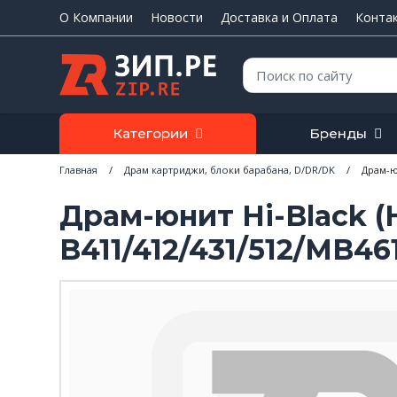
О Компании
Новости
Доставка и Оплата
Конта
Поиск:
Категории
Бренды
Главная
/
Драм картриджи, блоки барабана, D/DR/DK
/
Драм-юн
Драм-юнит Hi-Black (
B411/412/431/512/MB46