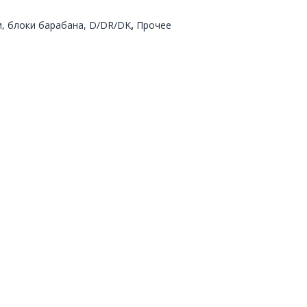
, блоки барабана, D/DR/DK
,
Прочее
/472/491/492