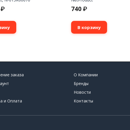
0
740
₽
₽
зину
В корзину
ение заказа
О Компании
аунт
Бренды
Новости
а и Оплата
Контакты