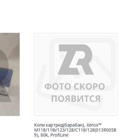
Копи картрид(барабан), Xerox™
M118/118i/123/128/C118/128(013R0058
9), 60k, ProfiLine