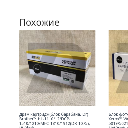
Похожие
Драм картридж(блок барабана, Dr)
Блок фот
Brother™ HL-1110/12/DCP-
Xerox™ W
1510/1210/MFC-1810/1912(DR-1075),
5019/5021
Hi-Black
NetProduc