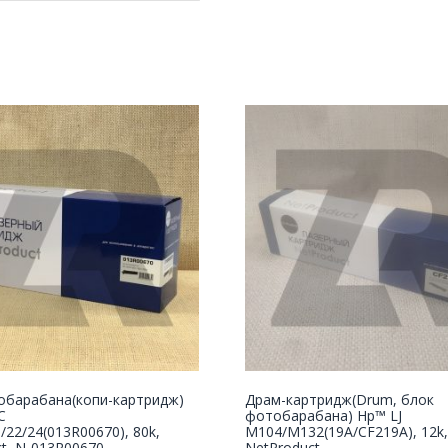
обарабана(копи-картридж)
Драм-картридж(Drum, блок
C
фотобарабана) Нp™ LJ
/22/24(013R00670), 80k,
M104/M132(19A/CF219A), 12k,
t, N-013R00670
NetProduct