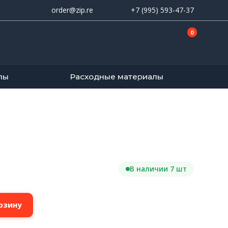
order@zip.re
+7 (995) 593-47-37
0
лы
Расходные материалы
В наличии 7 шт
рзину