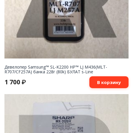
Девелопер Samsung™ SL-K2200 HP™ LJ M436(MLT-
R707/CF257A) банка 228г (80k) БУЛАТ s-Line
1 700
₽
В корзину