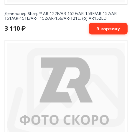
Девелопер Sharp™ AR-122E/AR-152E/AR-153E/AR-157/AR-
151/AR-151E/AR-F152/AR-156/AR-121E, (o) AR152LD
3 110
₽
В корзину