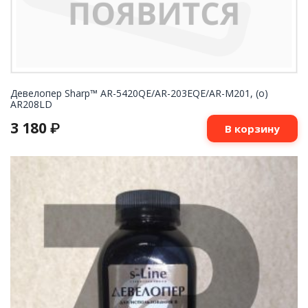
Девелопер Sharp™ AR-5420QE/AR-203EQE/AR-M201, (o)
AR208LD
3 180
₽
В корзину