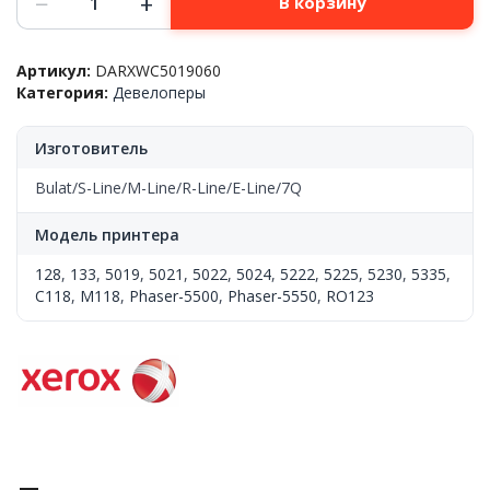
−
+
В корзину
товара
Девелопер
Xerox™
Артикул:
DARXWC5019060
WC
Категория:
Девелоперы
5019,/5022
210г
флакон,
Изготовитель
s-
Line
Bulat/S-Line/M-Line/R-Line/E-Line/7Q
Модель принтера
128
,
133
,
5019
,
5021
,
5022
,
5024
,
5222
,
5225
,
5230
,
5335
,
C118
,
M118
,
Phaser-5500
,
Phaser-5550
,
RO123