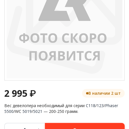
2 995
₽
В наличии 2 шт
Вес девелопера необходимый для серии
C118
/
123
/
Phaser
5500
/WC
5019
/
5021
— 200-250 грамм.
Количество