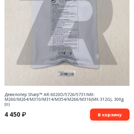
Девелопер Sharp™ AR-6020D/5726/5731/MX-
M260/M264/M310/M314/M354/M266/M316(MX-312G), 300g.
(o)
4 450
₽
В корзину