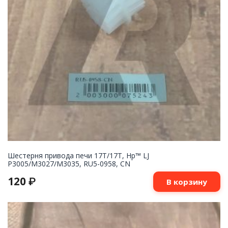
Шестерня привода печи 17T/17T, Hp™ LJ
P3005/M3027/M3035, RU5-0958, CN
120
₽
В корзину