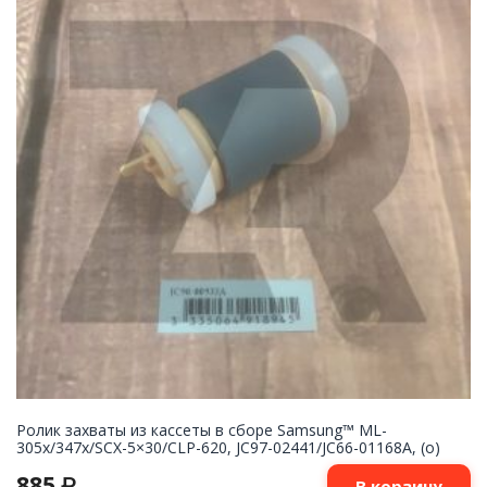
Ролик захваты из кассеты в сборе Samsung™ ML-
305x/347x/SCX-5×30/CLP-620, JC97-02441/JC66-01168A, (o)
885
₽
В корзину