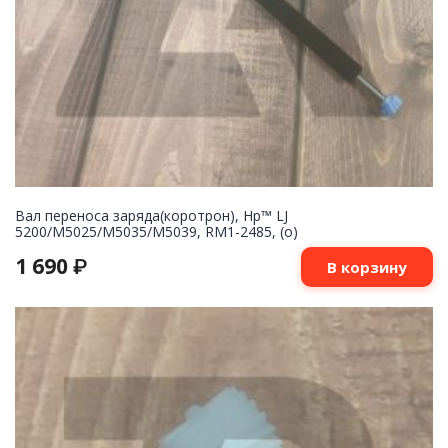
Вал переноса заряда(коротрон), Hp™ LJ
5200/M5025/M5035/M5039, RM1-2485, (о)
1 690
₽
В корзину