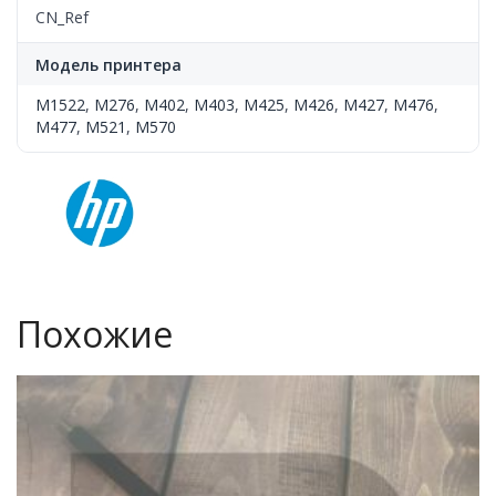
CN_Ref
Модель принтера
M1522
,
M276
,
M402
,
M403
,
M425
,
M426
,
M427
,
M476
,
M477
,
M521
,
M570
Похожие