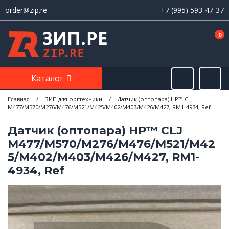
order@zip.re
+7 (995) 593-47-37
0
Каталог
Главная
/
ЗИП для оргтехники
/
Датчик (оптопара) HP™ CLJ
M477/M570/M276/M476/M521/M425/M402/M403/M426/M427, RM1-4934, Ref
Датчик (оптопара) HP™ CLJ
M477/M570/M276/M476/M521/M42
5/M402/M403/M426/M427, RM1-
4934, Ref