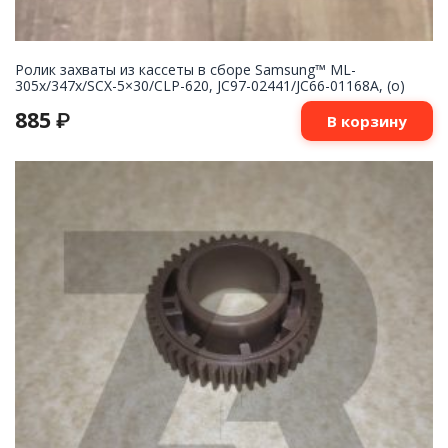
Ролик захваты из кассеты в сборе Samsung™ ML-
305x/347x/SCX-5×30/CLP-620, JC97-02441/JC66-01168A, (o)
885
₽
В корзину