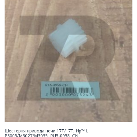
Шестерня привода печи 17T/17T, Hp™ LJ
P3005/M3027/M3035, RU5-0958, CN