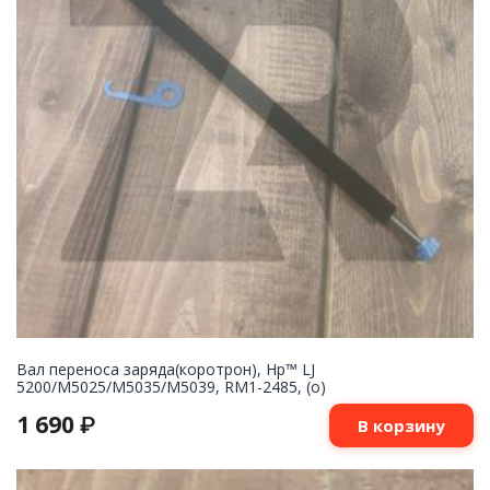
Вал переноса заряда(коротрон), Hp™ LJ
5200/M5025/M5035/M5039, RM1-2485, (о)
1 690
₽
В корзину