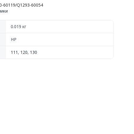
0-60119/Q1293-60054
ники
0.019 кг
HP
111
,
120
,
130