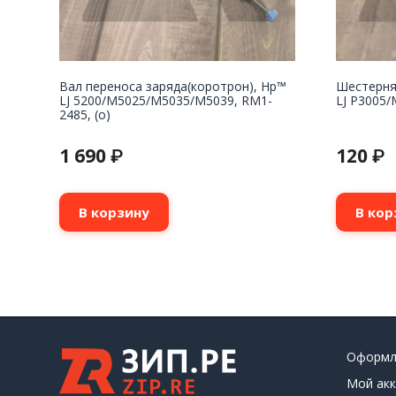
Вал переноса заряда(коротрон), Hp™
Шестерня
LJ 5200/M5025/M5035/M5039, RM1-
LJ P3005/
2485, (о)
1 690
120
₽
₽
В корзину
В кор
Оформл
Мой акк