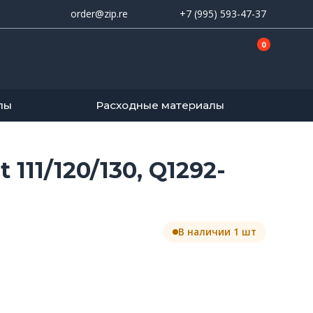
order@zip.re
+7 (995) 593-47-37
0
лы
Расходные материалы
111/120/130, Q1292-
В наличии 1 шт