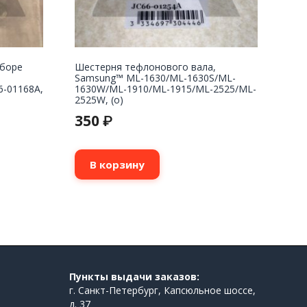
сборе
Шестерня тефлонового вала,
Samsung™ ML-1630/ML-1630S/ML-
6-01168A,
1630W/ML-1910/ML-1915/ML-2525/ML-
2525W, (о)
350
₽
В корзину
Пункты выдачи заказов:
г. Санкт-Петербург, Капсюльное шоссе,
д. 37