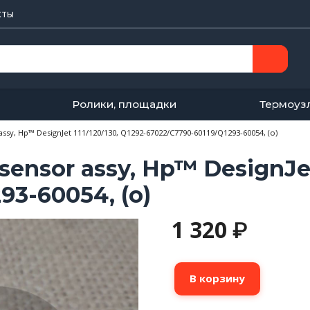
кты
Ролики, площадки
Термоуз
sy, Hp™ DesignJet 111/120/130, Q1292-67022/C7790-60119/Q1293-60054, (о)
ensor assy, Hp™ DesignJet 
93-60054, (о)
1 320
₽
Количество
В корзину
товара
Датчик
крышек,