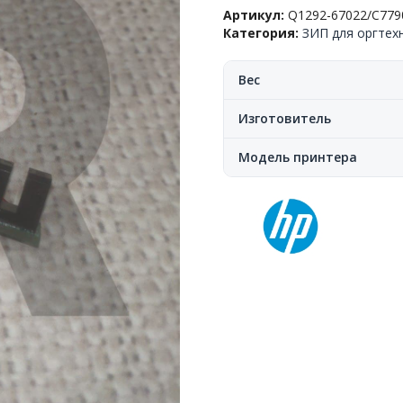
Артикул:
Q1292-67022/C779
door
Категория:
ЗИП для оргтех
sensor
assy,
Hp™
Вес
DesignJet
111/120/130,
Изготовитель
Q1292-
67022/C7790-
Модель принтера
60119/Q1293-
60054,
(о)