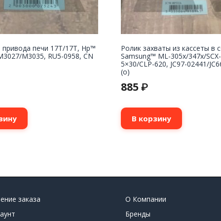
 привода печи 17T/17T, Hp™
Ролик захваты из кассеты в 
M3027/M3035, RU5-0958, CN
Samsung™ ML-305x/347x/SCX-
5×30/CLP-620, JC97-02441/JC6
(o)
885
₽
зину
В корзину
ение заказа
О Компании
аунт
Бренды