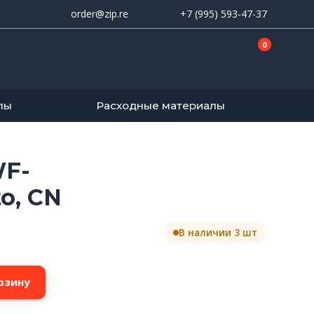
order@zip.re
+7 (995) 593-47-37
0
лы
Расходные материалы
WF-
to, CN
В наличии 3 шт
рзину