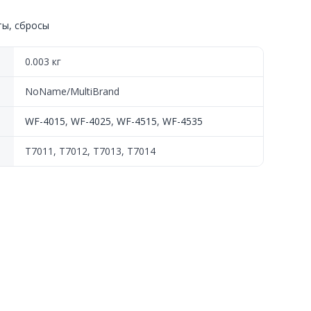
ты, сбросы
0.003 кг
2/13/14),
NoName/MultiBrand
WF-4015
,
WF-4025
,
WF-4515
,
WF-4535
T7011, T7012, T7013, T7014