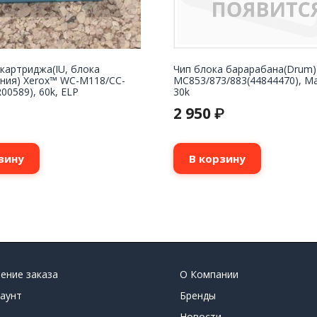
картриджа(IU, блока
Чип блока барарабана(Drum)
ния) Xerox™ WC-M118/СС-
MC853/873/883(44844470), Ma
00589), 60k, ELP
30k
2 950
₽
зину
В корзину
ение заказа
О Компании
аунт
Бренды
Новости