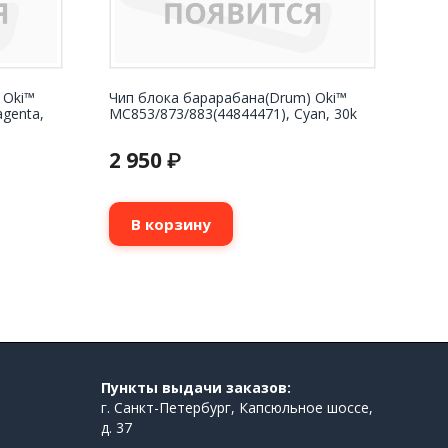
 Oki™
Чип блока барарабана(Drum) Oki™
genta,
MC853/873/883(44844471), Cyan, 30k
2 950
₽
В корзину
Пункты выдачи заказов:
г. Санкт-Петербург, Капсюльное шоссе,
д. 37