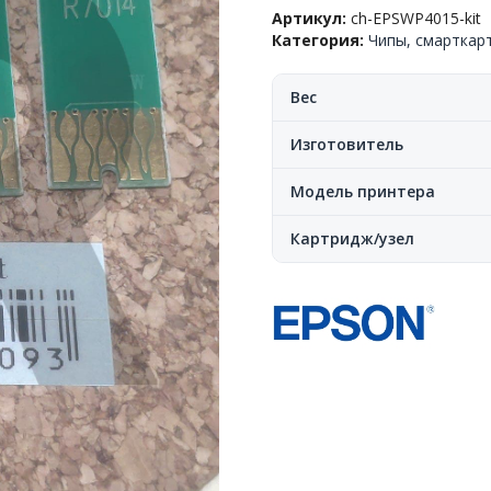
для
Артикул:
ch-EPSWP4015-kit
СНПЧ/
Категория:
Чипы, смарткар
КПК(ПЗК),
комплект,
Epson™
Вес
WF-
4015/4025/4515/4535(T7011/1
Изготовитель
Yuxunda,
Auto,
Модель принтера
CN
Картридж/узел