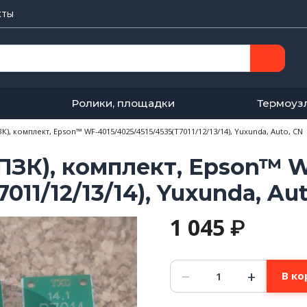
кты
Ролики, площадки
Термоуз
), комплект, Epson™ WF-4015/4025/4515/4535(T7011/12/13/14), Yuxunda, Auto, CN
ЗК), комплект, Epson™ 
011/12/13/14), Yuxunda, Au
1 045
₽
Количество
−
+
В ко
товара
Чипы