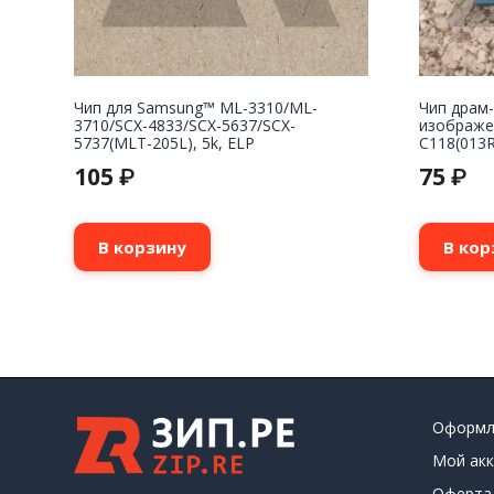
Чип для Samsung™ ML-3310/ML-
Чип драм-
3710/SCX-4833/SCX-5637/SCX-
изображе
5737(MLT-205L), 5k, ELP
С118(013R
105
75
₽
₽
В корзину
В кор
Оформл
Мой акк
Оферта