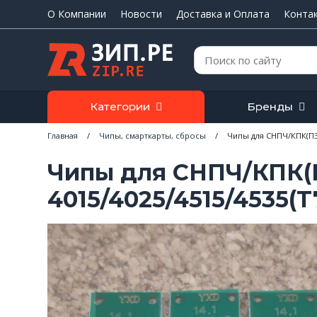
О Компании
Новости
Доставка и Оплата
Конта
Поиск:
Категории
Бренды
Главная
/
Чипы, смарткарты, сбросы
/
Чипы для СНПЧ/КПК(ПЗК
Чипы для СНПЧ/КПК(П
4015/4025/4515/4535(T7