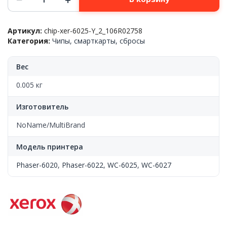
товара
Чип
Xerox™
Артикул:
chip-xer-6025-Y_2_106R02758
Phaser-
Категория:
Чипы, смарткарты, сбросы
6020/Phaser-
6022/WC-
6025/WC-
Вес
6027(106R02758),
Yellow,
0.005 кг
1k,
регион
Изготовитель
2(US)
NoName/MultiBrand
Модель принтера
Phaser-6020
,
Phaser-6022
,
WC-6025
,
WC-6027