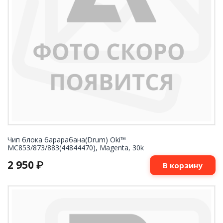
Чип блока барарабана(Drum) Oki™
MC853/873/883(44844470), Magenta, 30k
2 950
₽
В корзину