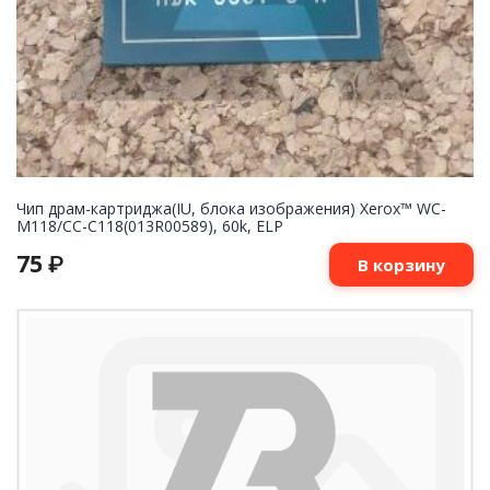
Чип драм-картриджа(IU, блока изображения) Xerox™ WC-
M118/СС-С118(013R00589), 60k, ELP
75
₽
В корзину