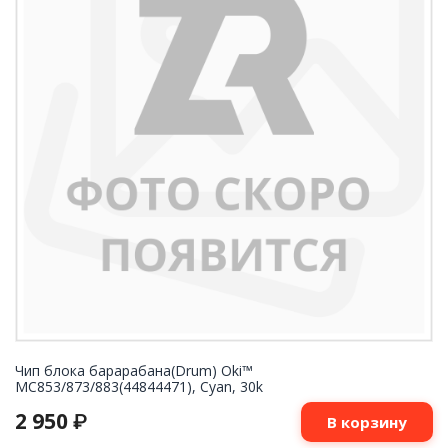
Чип блока барарабана(Drum) Oki™
MC853/873/883(44844471), Cyan, 30k
2 950
₽
В корзину