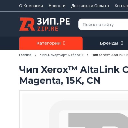
О Компании
Новости
Доставка и Оплата
Конта
Поиск:
Категории
Бренды
Главная
/
Чипы, смарткарты, сбросы
/
Чип Xerox™ AltaLink C8
Чип Xerox™ AltaLink 
Magenta, 15K, CN