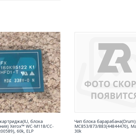
картриджа(IU, блока
Чип блока барарабана(Drum)
ния) Xerox™ WC-M118/СС-
MC853/873/883(44844470), Ma
00589), 60k, ELP
30k