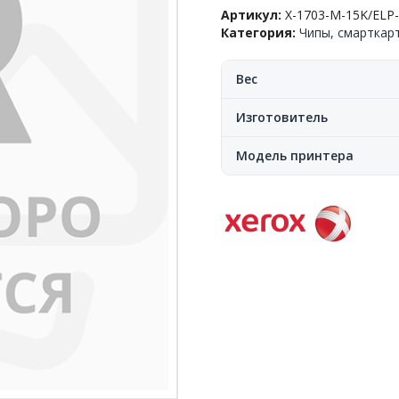
Xerox™
Артикул:
X-1703-M-15K/ELP
AltaLink
Категория:
Чипы, смарткар
C8030/C8035/C8045/C8055/C
(006R01703)
Magenta,
Вес
15K,
CN
Изготовитель
Модель принтера