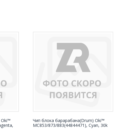
 Oki™
Чип блока барарабана(Drum) Oki™
genta,
MC853/873/883(44844471), Cyan, 30k