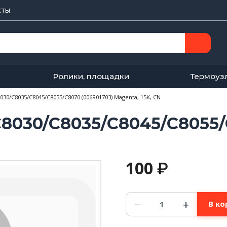
кты
Ролики, площадки
Термоуз
030/C8035/C8045/C8055/C8070 (006R01703) Magenta, 15K, CN
C8030/C8035/C8045/C8055/
100
₽
Количество
−
+
В ко
товара
Чип