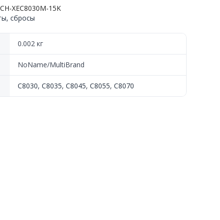
-CH-XEC8030M-15K
ты, сбросы
8070
0.002 кг
NoName/MultiBrand
C8030
,
C8035
,
C8045
,
C8055
,
C8070