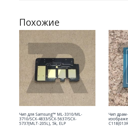
Похожие
Чип для Samsung™ ML-3310/ML-
Чип драм-
3710/SCX-4833/SCX-5637/SCX-
изображе
5737(MLT-205L), 5k, ELP
С118(013R