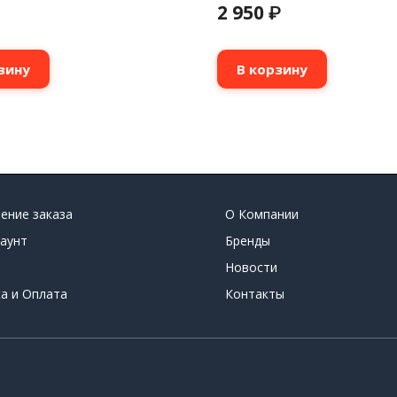
2 950
₽
зину
В корзину
ение заказа
О Компании
аунт
Бренды
Новости
а и Оплата
Контакты