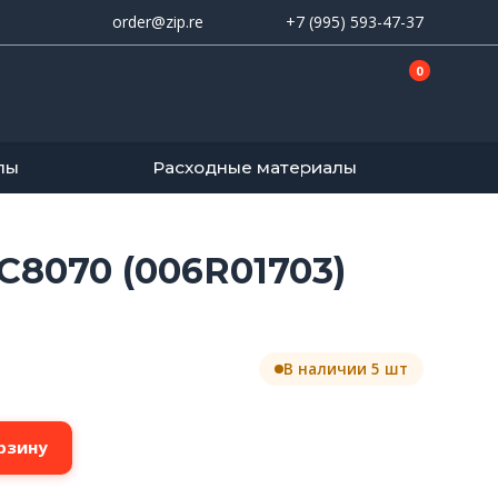
order@zip.re
+7 (995) 593-47-37
0
лы
Расходные материалы
C8070 (006R01703)
В наличии 5 шт
рзину