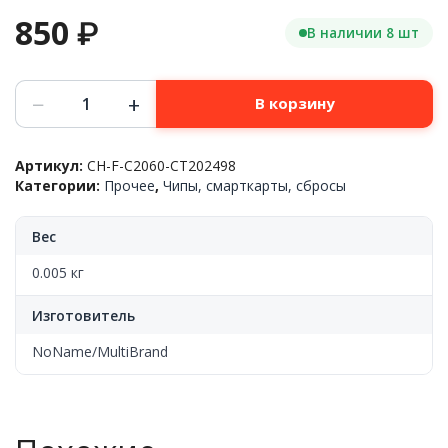
850
₽
В наличии 8 шт
Количество
−
+
В корзину
товара
Чип
тонер-
Артикул:
CH-F-C2060-CT202498
картриджф(тубы)
Категории:
Прочее
,
Чипы, смарткарты, сбросы
Fujifilm™
Apeos
C3060/C2560/C2060(CT202498),
Вес
Magenta,
15k,
0.005 кг
CT202498,
CN
Изготовитель
NoName/MultiBrand