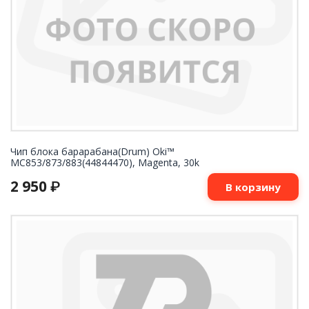
Чип блока барарабана(Drum) Oki™
MC853/873/883(44844470), Magenta, 30k
2 950
₽
В корзину