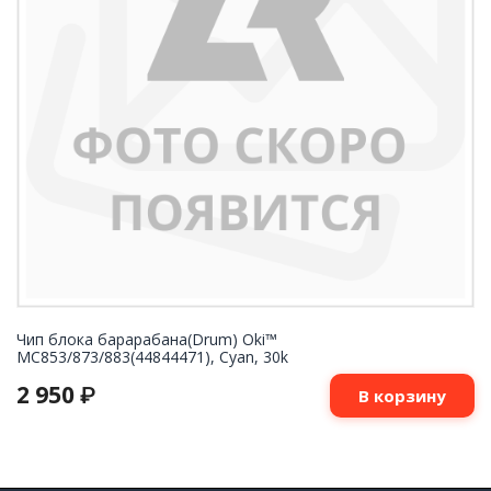
Чип блока барарабана(Drum) Oki™
MC853/873/883(44844471), Cyan, 30k
2 950
₽
В корзину