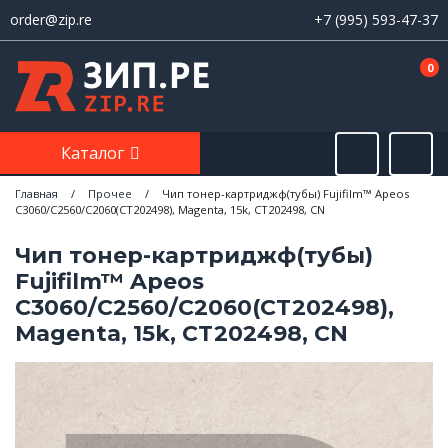
order@zip.re
+7 (995) 593-47-37
0
Каталог
Главная
/
Прочее
/
Чип тонер-картриджф(тубы) Fujifilm™ Apeos
C3060/C2560/C2060(CT202498), Magenta, 15k, CT202498, CN
Чип тонер-картриджф(тубы)
Fujifilm™ Apeos
C3060/C2560/C2060(CT202498),
Magenta, 15k, CT202498, CN