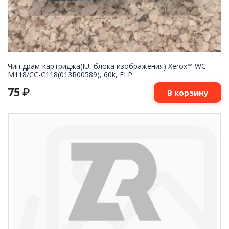
Чип драм-картриджа(IU, блока изображения) Xerox™ WC-
M118/СС-С118(013R00589), 60k, ELP
75
₽
В корзину