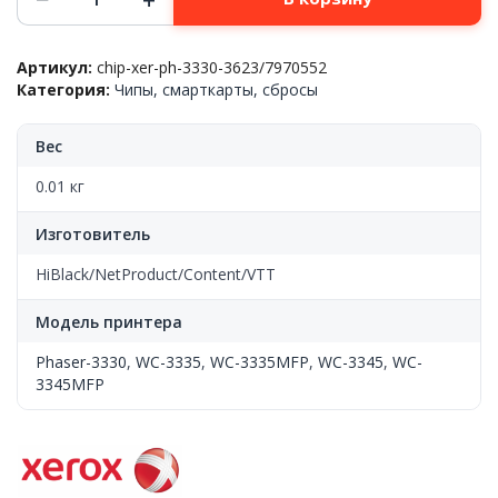
товара
Чип
тонер-
Артикул:
chip-xer-ph-3330-3623/7970552
картриджа
Категория:
Чипы, смарткарты, сбросы
Xerox™
Phaser-
3330/WC-
Вес
3335/3345(106R03623),
Bk,
0.01 кг
15k,
7970552,
Изготовитель
Hi-
Black
HiBlack/NetProduct/Content/VTT
Модель принтера
Phaser-3330
,
WC-3335
,
WC-3335MFP
,
WC-3345
,
WC-
3345MFP