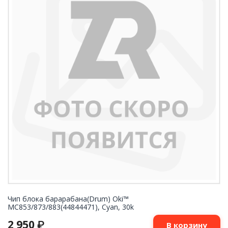
Чип блока барарабана(Drum) Oki™
MC853/873/883(44844471), Cyan, 30k
2 950
₽
В корзину