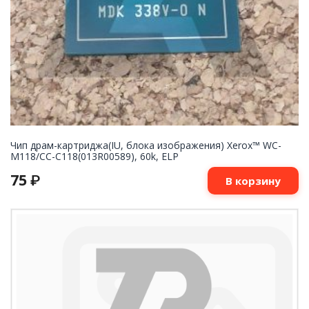
Чип драм-картриджа(IU, блока изображения) Xerox™ WC-
M118/СС-С118(013R00589), 60k, ELP
75
₽
В корзину