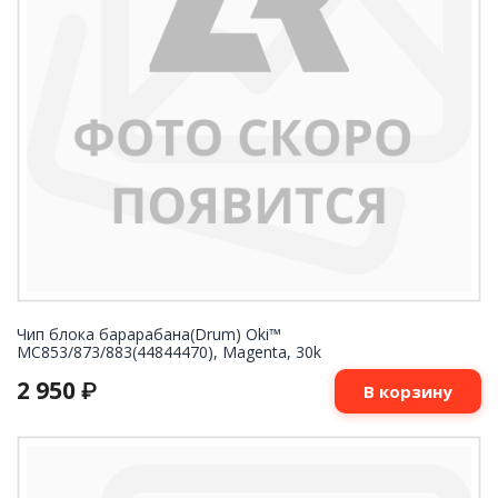
Чип блока барарабана(Drum) Oki™
MC853/873/883(44844470), Magenta, 30k
2 950
₽
В корзину