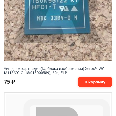
Чип драм-картриджа(IU, блока изображения) Xerox™ WC-
M118/СС-С118(013R00589), 60k, ELP
75
₽
В корзину