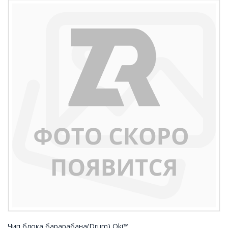
Чип блока барарабана(Drum) Oki™