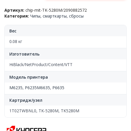
Kyocera-
Артикул:
chip-mit-TK-5280M/2090882572
Mita™
Категория:
Чипы, смарткарты, сбросы
ECOSYS
P6235/M6235/M6635(TK-
5280M),
Вес
Magenta,
11k,
0.08 кг
Hi-
Black
Изготовитель
HiBlack/NetProduct/Content/VTT
Модель принтера
M6235
,
P6235M6635
,
P6635
Картридж/узел
1T02TWBNL0, TK-5280M, TK5280M