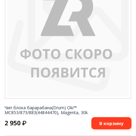
Чип блока барарабана(Drum) Oki™
MC853/873/883(44844470), Magenta, 30k
2 950
₽
В корзину