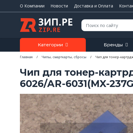
О Компании
Новости
Доставка и Оплата
Конта
Поиск:
Категории
Бренды
Главная
/
Чипы, смарткарты, сбросы
/
Чип для тонер-картрджа
Чип для тонер-картр
6026/AR-6031(MX-237G)