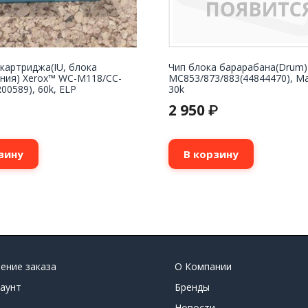
картриджа(IU, блока
Чип блока барарабана(Drum)
ния) Xerox™ WC-M118/СС-
MC853/873/883(44844470), Ma
00589), 60k, ELP
30k
2 950
₽
зину
В корзину
ение заказа
О Компании
аунт
Бренды
Новости