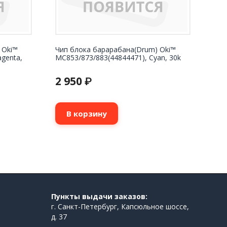
 Oki™
Чип блока барарабана(Drum) Oki™
genta,
MC853/873/883(44844471), Cyan, 30k
2 950
₽
В корзину
Пункты выдачи заказов:
г. Санкт-Петербург, Капсюльное шоссе,
д. 37