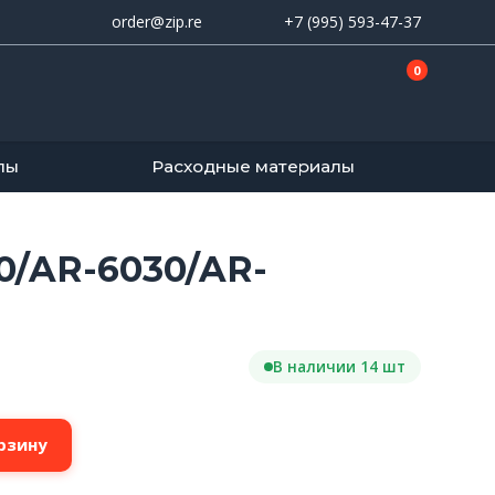
order@zip.re
+7 (995) 593-47-37
0
лы
Расходные материалы
0/AR-6030/AR-
В наличии 14 шт
рзину