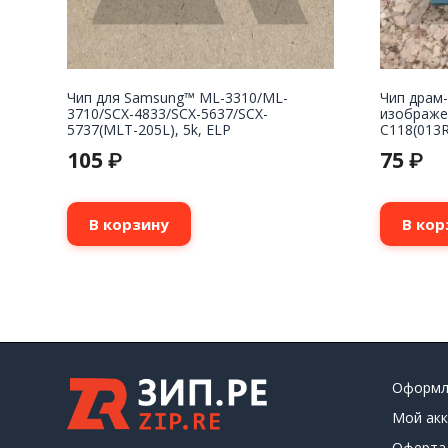
Чип для Samsung™ ML-3310/ML-
Чип драм-
3710/SCX-4833/SCX-5637/SCX-
изображе
5737(MLT-205L), 5k, ELP
С118(013R
105
75
₽
₽
В корзину
В кор
Оформл
Мой акк
Оферта