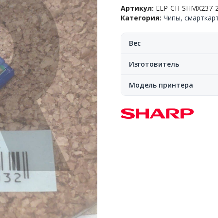
для
Артикул:
ELP-CH-SHMX237-
тонер-
Категория:
Чипы, смарткар
картрджа(тубы),
Sharp™
AR-
Вес
6020/AR-
6030/AR-
Изготовитель
6026/AR-
6031(MX-
Модель принтера
237G),
Bk,
20k,
ELP