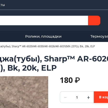
кты
Ролики, площадки
Термоуз
(тубы), Sharp™ AR-6020/AR-6030/AR-6026/AR-6031(MX-237G), Bk, 20k, ELP
джа(тубы), Sharp™ AR-602
, Bk, 20k, ELP
180
₽
Количество
−
+
В ко
товара
Чип