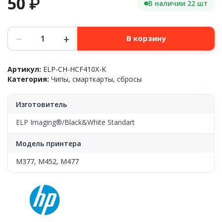
50
₽
В наличии 22 шт
Количество
−
+
В корзину
товара
Чип
для
Артикул:
ELP-CH-HCF410X-K
картриджа
Категория:
Чипы, смарткарты, сбросы
HP™
CLJ
Pro
Изготовитель
M377/M452/M477
(CF410X),
ELP Imaging®/Black&White Standart
Black,
ELP
Модель принтера
M377
,
M452
,
M477