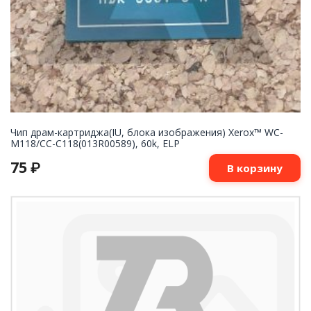
Чип драм-картриджа(IU, блока изображения) Xerox™ WC-
M118/СС-С118(013R00589), 60k, ELP
75
₽
В корзину