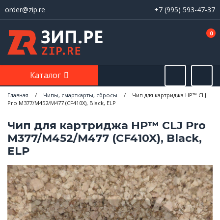
order@zip.re
+7 (995) 593-47-37
0
Каталог
Главная
/
Чипы, смарткарты, сбросы
/
Чип для картриджа HP™ CLJ
Pro M377/M452/M477 (CF410X), Black, ELP
Чип для картриджа HP™ CLJ Pro
M377/M452/M477 (CF410X), Black,
ELP