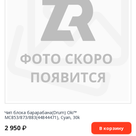
Чип блока барарабана(Drum) Oki™
MC853/873/883(44844471), Cyan, 30k
2 950
₽
В корзину