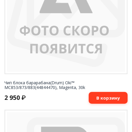
Чип блока барарабана(Drum) Oki™
MC853/873/883(44844470), Magenta, 30k
2 950
₽
В корзину