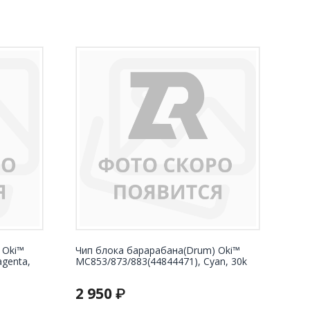
 Oki™
Чип блока барарабана(Drum) Oki™
genta,
MC853/873/883(44844471), Cyan, 30k
2 950
₽