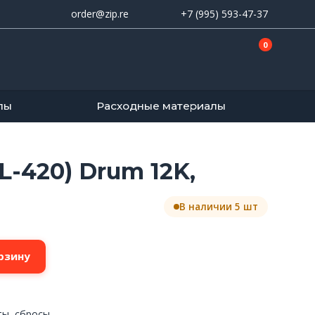
order@zip.re
+7 (995) 593-47-37
0
лы
Расходные материалы
-420) Drum 12K,
В наличии 5 шт
рзину
ты, сбросы