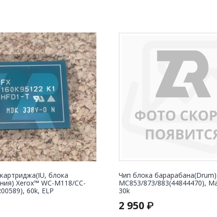
картриджа(IU, блока
Чип блока барарабана(Drum)
ния) Xerox™ WC-M118/СС-
MC853/873/883(44844470), Ma
00589), 60k, ELP
30k
2 950
₽