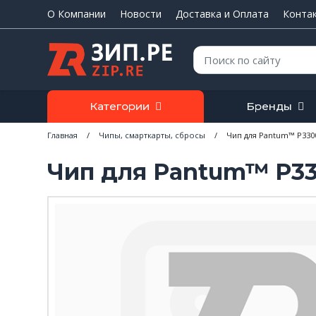
О Компании
Новости
Доставка и Оплата
Конта
Поиск:
Категории
Бренды
Главная
/
Чипы, смарткарты, сбросы
/
Чип для Pantum™ P330
Чип для Pantum™ P33