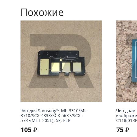
Похожие
Чип для Samsung™ ML-3310/ML-
Чип драм-
3710/SCX-4833/SCX-5637/SCX-
изображе
5737(MLT-205L), 5k, ELP
С118(013R
105
75
₽
₽