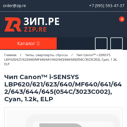
order@zip.re
+7 (995) 593-47-37
0
Каталог
Главная
/
Чипы, смарткарты, сбросы
/
Чип Canon™ i-SENSYS
LBP620/621/623/640/MF640/641/642/643/644/645(054С/3023C002), Cyan, 1.2k,
ELP
Чип Canon™ i-SENSYS
LBP620/621/623/640/MF640/641/64
2/643/644/645(054С/3023C002),
Cyan, 1.2k, ELP