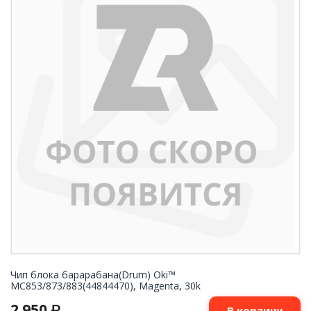
Чип блока барарабана(Drum) Oki™
MC853/873/883(44844470), Magenta, 30k
2 950
₽
В корзину