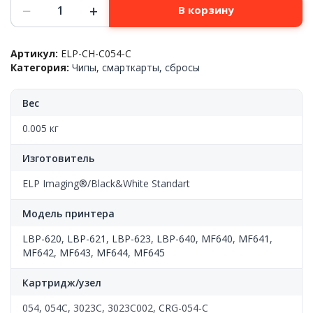
Количество
−
+
В корзину
товара
Чип
Canon™
Артикул:
ELP-CH-C054-C
i-
Категория:
Чипы, смарткарты, сбросы
SENSYS
LBP620/621/623/640/MF640/641/642/643/644/645(054С/3023C00
Cyan,
Вес
1.2k,
ELP
0.005 кг
Изготовитель
ELP Imaging®/Black&White Standart
Модель принтера
LBP-620
,
LBP-621
,
LBP-623
,
LBP-640
,
MF640
,
MF641
,
MF642
,
MF643
,
MF644
,
MF645
Картридж/узел
054, 054C, 3023C, 3023C002, CRG-054-C