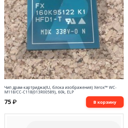
Чип драм-картриджа(IU, блока изображения) Xerox™ WC-
M118/СС-С118(013R00589), 60k, ELP
75
₽
В корзину