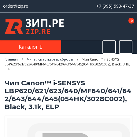
order@zip.re
+7 (995) 593-47-37
0
Каталог
Главная
/
Чипы, смарткарты, сбросы
/
Чип Canon™ i-SENSYS
LBP620/621/623/640/MF640/641/642/643/644/645(054HK/3028C002), Black, 3.1k,
ELP
Чип Canon™ i-SENSYS
LBP620/621/623/640/MF640/641/64
2/643/644/645(054HK/3028C002),
Black, 3.1k, ELP