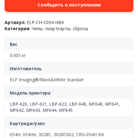
Сообщить о поступлении
Артикул:
ELP-CH-C054-HBK
Категория:
Чипы, смарткарты, сбросы
Вес
0.005 кг
Изготовитель
ELP Imaging®/Black&White Standart
Модель принтера
LBP-620
,
LBP-621
,
LBP-623
,
LBP-640
,
MF640
,
MF641
,
MF642
,
MF643
,
MF644
,
MF645
Картридж/узел
054H, 054HK, 3028C, 3028C002, CRG-054H-BK