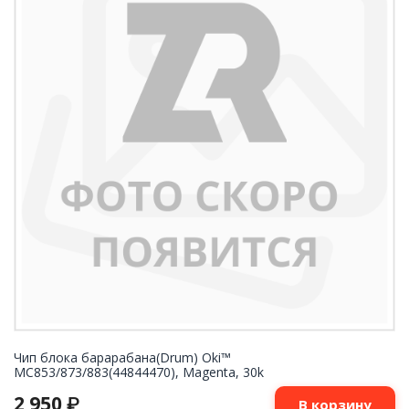
Чип блока барарабана(Drum) Oki™
MC853/873/883(44844470), Magenta, 30k
2 950
₽
В корзину