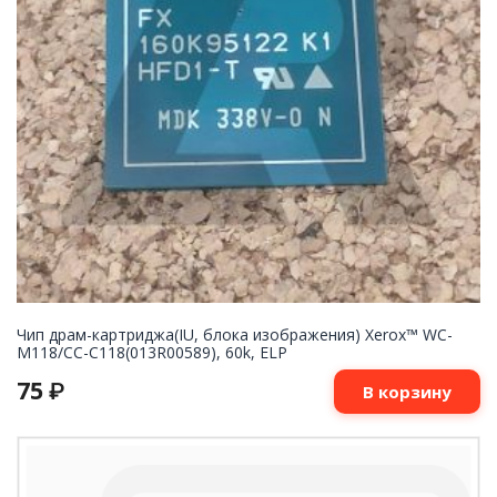
Чип драм-картриджа(IU, блока изображения) Xerox™ WC-
M118/СС-С118(013R00589), 60k, ELP
75
₽
В корзину