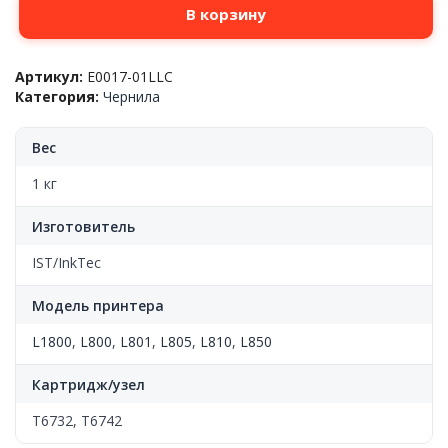
В корзину
товара
Чернила
Epson™
Артикул:
E0017-01LLC
L800/L801/L805/L810/L850/L1800,
Категория:
Чернила
T6732/T6742,
Light
cyan,
Вес
1
литр,
1 кг
E0017-
01LLC,
Изготовитель
InkTec
IST/InkTec
Модель принтера
L1800
,
L800
,
L801
,
L805
,
L810
,
L850
Картридж/узел
T6732, T6742