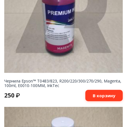
Чернила Epson™ T0483/823, R200/220/300/270/290, Magenta,
100ml, E0010-100MM, InkTec
250
₽
В корзину