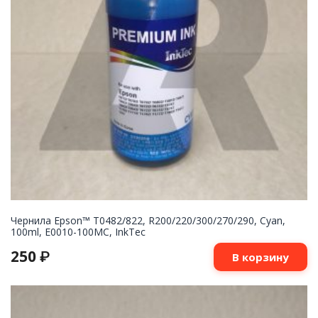
Чернила Epson™ T0482/822, R200/220/300/270/290, Cyan,
100ml, E0010-100MC, InkTec
250
₽
В корзину