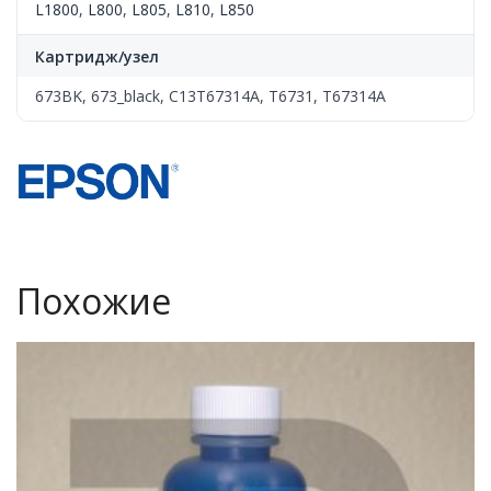
L1800
,
L800
,
L805
,
L810
,
L850
Картридж/узел
673BK, 673_black, C13T67314A, T6731, T67314A
Похожие