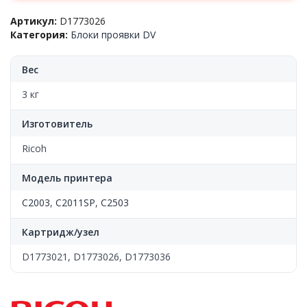
Артикул:
D1773026
Категория:
Блоки проявки DV
Вес
3 кг
Изготовитель
Ricoh
Модель принтера
C2003
,
C2011SP
,
C2503
Картридж/узел
D1773021, D1773026, D1773036