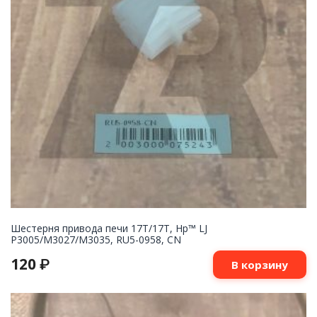
Шестерня привода печи 17T/17T, Hp™ LJ
P3005/M3027/M3035, RU5-0958, CN
120
₽
В корзину