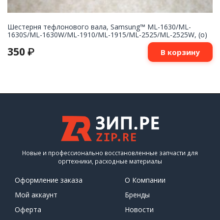
Шестерня тефлонового вала, Samsung™ ML-1630/ML-
1630S/ML-1630W/ML-1910/ML-1915/ML-2525/ML-2525W, (о)
350
₽
В корзину
Новые и профессионально восстановленные запчасти для
оргтехники, расходные материалы
Оформление заказа
О Компании
Мой аккаунт
Бренды
Оферта
Новости