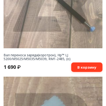
Вал переноса заряда(коротрон), Hp™ LJ
5200/M5025/M5035/M5039, RM1-2485, (о)
1 690
₽
В корзину