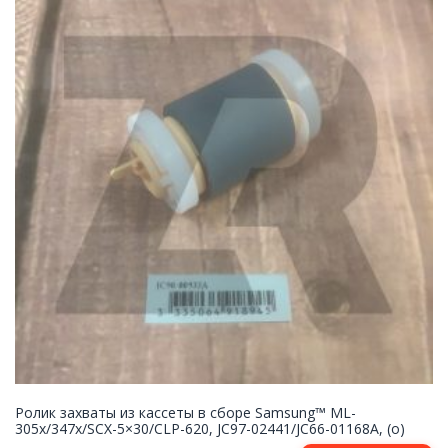
Ролик захваты из кассеты в сборе Samsung™ ML-
305x/347x/SCX-5×30/CLP-620, JC97-02441/JC66-01168A, (o)