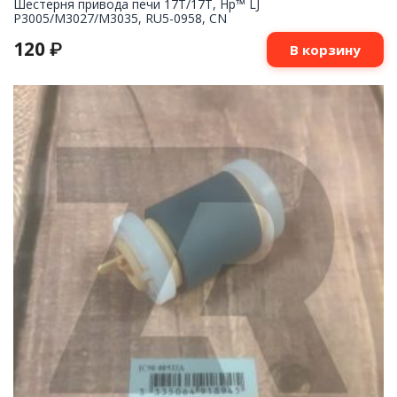
Шестерня привода печи 17T/17T, Hp™ LJ
P3005/M3027/M3035, RU5-0958, CN
120
₽
В корзину