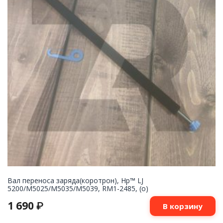
Вал переноса заряда(коротрон), Hp™ LJ
5200/M5025/M5035/M5039, RM1-2485, (о)
1 690
₽
В корзину