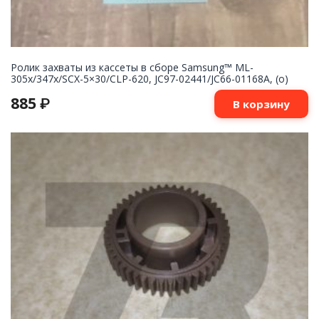
Ролик захваты из кассеты в сборе Samsung™ ML-
305x/347x/SCX-5×30/CLP-620, JC97-02441/JC66-01168A, (o)
885
₽
В корзину