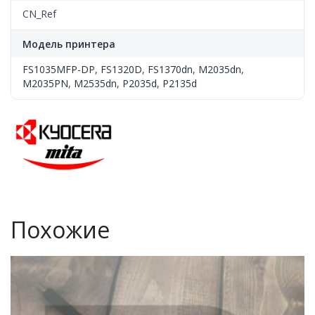
CN_Ref
Модель принтера
FS1035MFP-DP
,
FS1320D
,
FS1370dn
,
M2035dn
,
M2035PN
,
M2535dn
,
P2035d
,
P2135d
Похожие