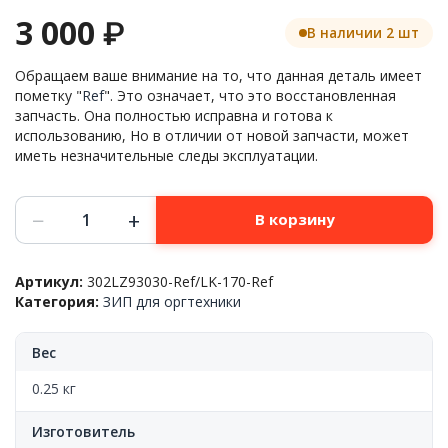
3 000
₽
В наличии 2 шт
Обращаем ваше внимание на то, что данная деталь имеет
пометку "
Ref
". Это означает, что это восстановленная
запчасть. Она полностью исправна и готова к
использованию, Но в отличии от новой запчасти, может
иметь незначительные следы эксплуатации.
Количество
−
+
В корзину
товара
Блок
лазера
Артикул:
302LZ93030-Ref/LK-170-Ref
Kyocera-
Категория:
ЗИП для оргтехники
Mita™
ECOSYS
M2035dn/PN//M2535dn/FS1035MFP,
Вес
302LZ93030/LK-
170,
0.25 кг
Ref
Изготовитель