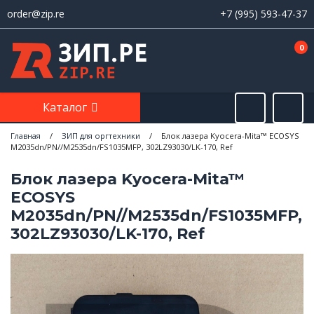
order@zip.re
+7 (995) 593-47-37
0
Каталог
Главная
/
ЗИП для оргтехники
/
Блок лазера Kyocera-Mita™ ECOSYS
M2035dn/PN//M2535dn/FS1035MFP, 302LZ93030/LK-170, Ref
Блок лазера Kyocera-Mita™
ECOSYS
M2035dn/PN//M2535dn/FS1035MFP,
302LZ93030/LK-170, Ref