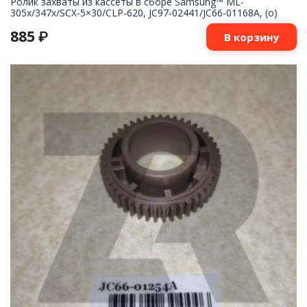
Ролик захваты из кассеты в сборе Samsung™ ML-
305x/347x/SCX-5×30/CLP-620, JC97-02441/JC66-01168A, (o)
885
₽
В корзину