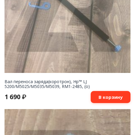
Вал переноса заряда(коротрон), Hp™ LJ
5200/M5025/M5035/M5039, RM1-2485, (о)
1 690
₽
В корзину