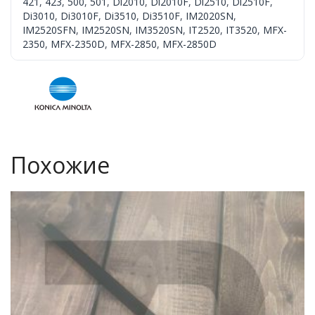
421
,
423
,
500
,
501
,
Di2010
,
Di2010F
,
Di2510
,
Di2510F
,
Di3010
,
Di3010F
,
Di3510
,
Di3510F
,
IM2020SN
,
IM2520SFN
,
IM2520SN
,
IM3520SN
,
IT2520
,
IT3520
,
MFX-
2350
,
MFX-2350D
,
MFX-2850
,
MFX-2850D
Похожие