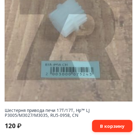
Шестерня привода печи 17T/17T, Hp™ LJ
P3005/M3027/M3035, RU5-0958, CN
120
₽
В корзину