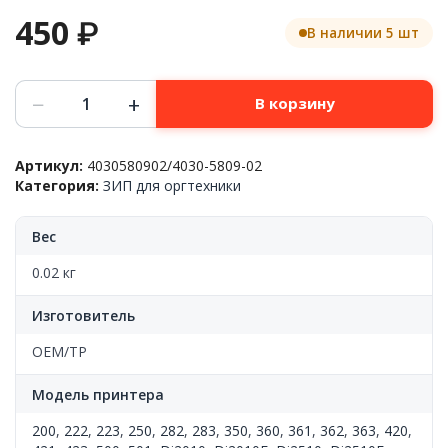
450
₽
В наличии 5 шт
Количество
−
+
В корзину
товара
Актуатор
датчика
Артикул:
4030580902/4030-5809-02
выхода
Категория:
ЗИП для оргтехники
бумаги
Konica-
Minolta™
Вес
Bizhub
200/222/282/362/Di2010/Di2010,
0.02 кг
4030580902,
OEM
Изготовитель
OEM/TP
Модель принтера
200
,
222
,
223
,
250
,
282
,
283
,
350
,
360
,
361
,
362
,
363
,
420
,