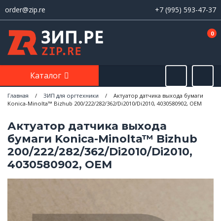
order@zip.re
+7 (995) 593-47-37
0
Каталог
Главная
/
ЗИП для оргтехники
/
Актуатор датчика выхода бумаги
Konica-Minolta™ Bizhub 200/222/282/362/Di2010/Di2010, 4030580902, OEM
Актуатор датчика выхода
бумаги Konica-Minolta™ Bizhub
200/222/282/362/Di2010/Di2010,
4030580902, OEM