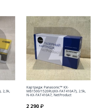
Картридж Panasonic™ KX-
 2,3k,
MB1500/1520RU(KX-FAT410A7), 2.5k,
N-KX-FAT410A7, NetProduct
2 290
₽