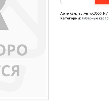
106R01531,
Картридж
Артикул:
lac-xer-wc3550-NV
Xerox
Категории:
Лазерные карт
WorkCentre
3550,
11k,
NVP