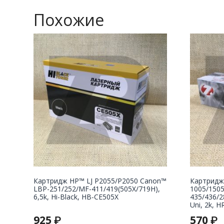
Похожие
Картридж НР™ LJ P2055/P2050 Canon™
Картридж
LBP-251/252/MF-411/419(505X/719H),
1005/150
6,5k, Hi-Black, HB-CE505X
435/436/2
Uni, 2k, H
925
570
₽
₽