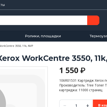
кты
Ролики, площадки
Термоуз
orkCentre 3550, 11k, NVP
erox WorkCentre 3550, 11k
1 550
₽
106R01531 Картридж Xerox п
Производитель: Tree Toner 
картриджа: 11000 страниц
Количество
−
+
В ко
товара