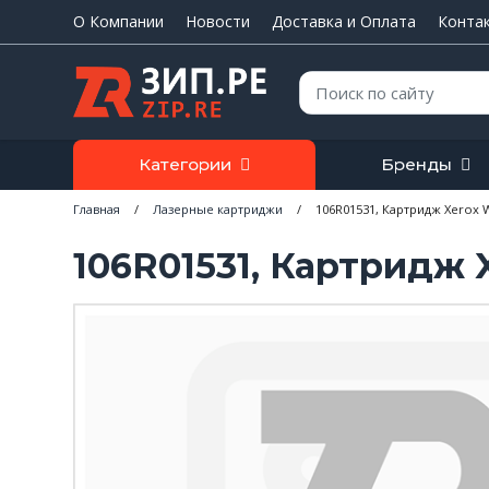
О Компании
Новости
Доставка и Оплата
Конта
Поиск:
Категории
Бренды
Главная
/
Лазерные картриджи
/
106R01531, Картридж Xerox W
106R01531, Картридж X