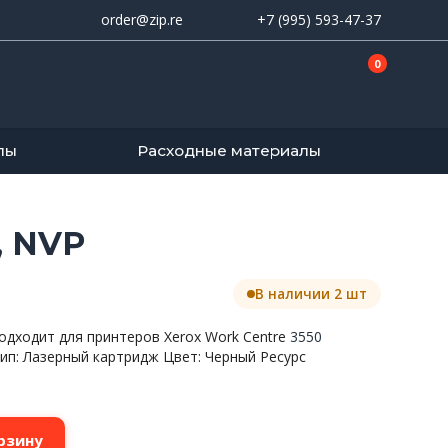
order@zip.re
+7 (995) 593-47-37
0
лы
Расходные материалы
, NVP
В наличии 2 шт
одходит для принтеров Xerox Work Centre
3550
Тип: Лазерный картридж Цвет: Черный Ресурс
рзину