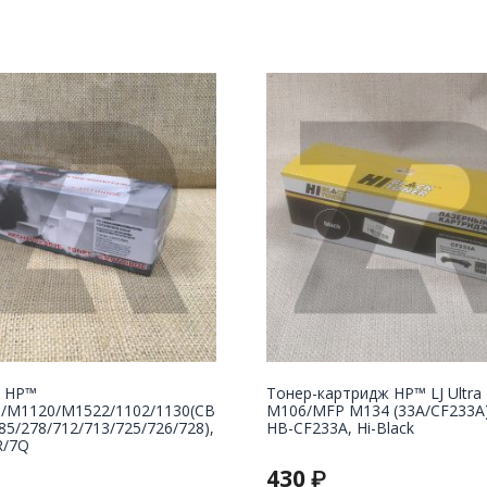
 НР™
Тонер-картридж HP™ LJ Ultra
5/M1120/M1522/1102/1130(CB
M106/MFP M134 (33A/CF233A),
85/278/712/713/725/726/728),
HB-CF233A, Hi-Black
R/7Q
430
₽