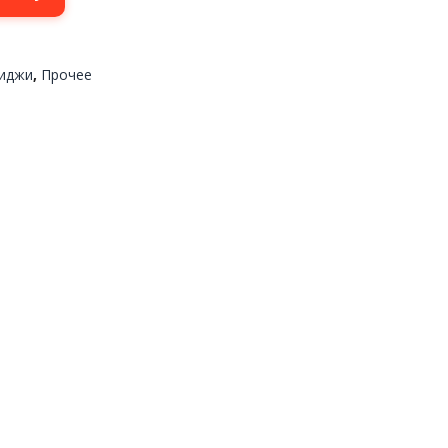
риджи
,
Прочее